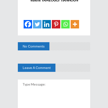
No Comments
Leave A Comment