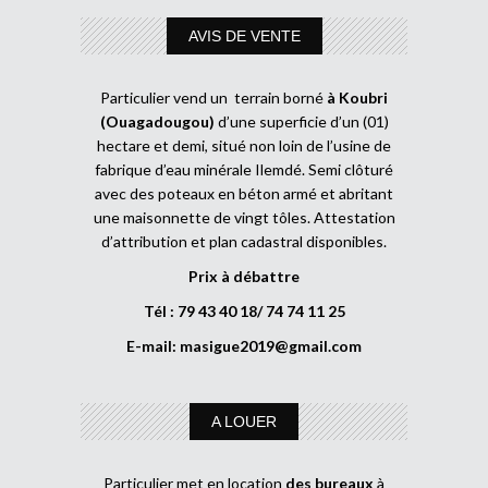
AVIS DE VENTE
Particulier vend un terrain borné
à Koubri
(Ouagadougou)
d’une superficie d’un (01)
hectare et demi, situé non loin de l’usine de
fabrique d’eau minérale Ilemdé. Semi clôturé
avec des poteaux en béton armé et abritant
une maisonnette de vingt tôles. Attestation
d’attribution et plan cadastral disponibles.
Prix à débattre
Tél : 79 43 40 18/ 74 74 11 25
E-mail:
masigue2019@gmail.com
A LOUER
Particulier met en location
des bureaux
à