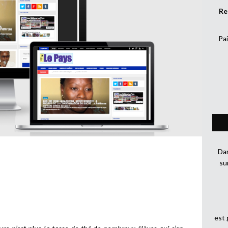
Re
Pai
Dan
su
est