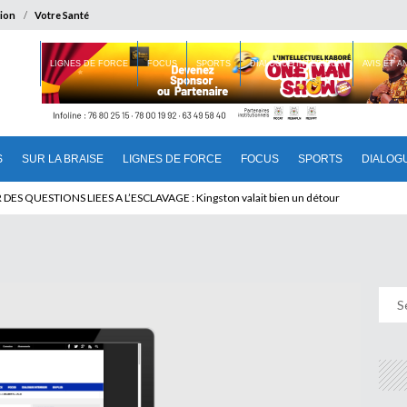
ion
Votre Santé
 BRAISE
LIGNES DE FORCE
FOCUS
SPORTS
DIALOGUE INTERIEUR
AVIS ET 
S
SUR LA BRAISE
LIGNES DE FORCE
FOCUS
SPORTS
DIALOG
T BENINOIS : Quand Patrice quitte le pouvoir sans partir !