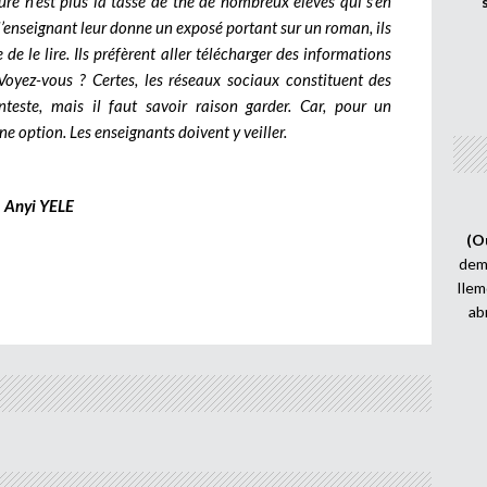
ure n’est plus la tasse de thé de nombreux élèves qui s’en
’enseignant leur donne un exposé portant sur un roman, ils
e le lire. Ils préfèrent aller télécharger des informations
 Voyez-vous ? Certes, les réseaux sociaux constituent des
teste, mais il faut savoir raison garder. Car, pour un
une option. Les enseignants doivent y veiller.
Anyi YELE
(O
demi
Ilem
ab