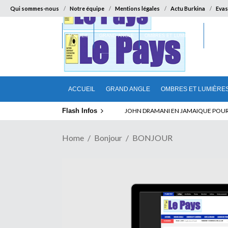
Qui sommes-nous
Notre équipe
Mentions légales
Actu Burkina
Evas
ACCUEIL
GRAND ANGLE
OMBRES ET LUMIÈRES
SUR LA
ACCUEIL
GRAND ANGLE
OMBRES ET LUMIÈRE
Flash Infos
ELECTION DE TALON A LA TETE DU SENA
Home
Bonjour
BONJOUR