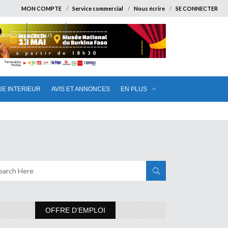
MON COMPTE
Service commercial
Nous écrire
SE CONNECTER
ANNONCES
EN PLUS
UE INTERIEUR
AVIS ET ANNONCES
EN PLUS
OFFRE D’EMPLOI