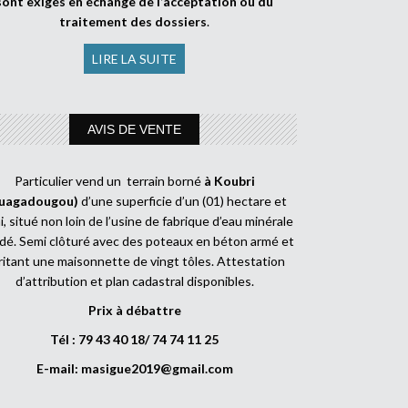
sont exigés en échange de l’acceptation ou du
traitement des dossiers
.
LIRE LA SUITE
AVIS DE VENTE
Particulier vend un terrain borné
à Koubri
uagadougou)
d’une superficie d’un (01) hectare et
, situé non loin de l’usine de fabrique d’eau minérale
dé. Semi clôturé avec des poteaux en béton armé et
ritant une maisonnette de vingt tôles. Attestation
d’attribution et plan cadastral disponibles.
Prix à débattre
Tél : 79 43 40 18/ 74 74 11 25
E-mail:
masigue2019@gmail.com