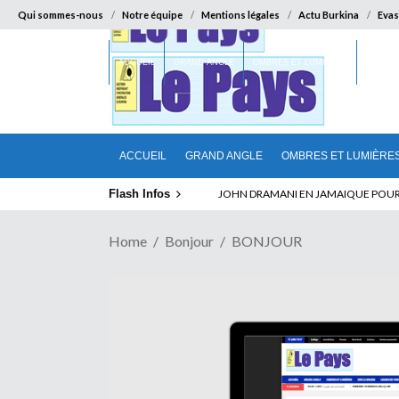
Qui sommes-nous
Notre équipe
Mentions légales
Actu Burkina
Evas
ACCUEIL
GRAND ANGLE
OMBRES ET LUMIÈRES
SUR LA
ACCUEIL
GRAND ANGLE
OMBRES ET LUMIÈRE
Flash Infos
ELECTION DE TALON A LA TETE DU SENA
Home
Bonjour
BONJOUR