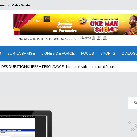
ion
Votre Santé
 BRAISE
LIGNES DE FORCE
FOCUS
SPORTS
DIALOGUE INTERIEUR
AVIS ET 
S
SUR LA BRAISE
LIGNES DE FORCE
FOCUS
SPORTS
DIALOG
T BENINOIS : Quand Patrice quitte le pouvoir sans partir !