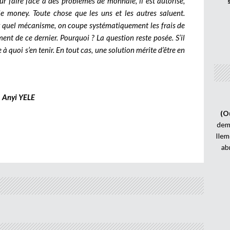
r faire face à des problèmes de monnaie, il est autorisé,
le money. Toute chose que les uns et les autres saluent.
par quel mécanisme, on coupe systématiquement les frais de
ment de ce dernier. Pourquoi ? La question reste posée. S’il
 quoi s’en tenir. En tout cas, une solution mérite d’être en
Anyi YELE
(O
demi
Ilem
ab