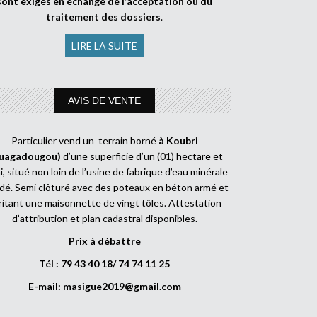
sont exigés en échange de l’acceptation ou du
traitement des dossiers
.
LIRE LA SUITE
AVIS DE VENTE
Particulier vend un terrain borné
à Koubri
uagadougou)
d’une superficie d’un (01) hectare et
, situé non loin de l’usine de fabrique d’eau minérale
dé. Semi clôturé avec des poteaux en béton armé et
ritant une maisonnette de vingt tôles. Attestation
d’attribution et plan cadastral disponibles.
Prix à débattre
Tél : 79 43 40 18/ 74 74 11 25
E-mail:
masigue2019@gmail.com