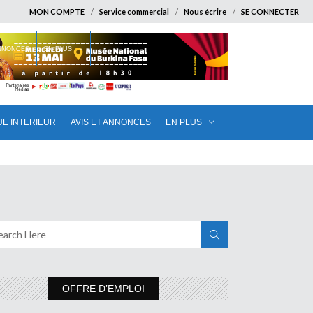
MON COMPTE
Service commercial
Nous écrire
SE CONNECTER
ANNONCES
EN PLUS
UE INTERIEUR
AVIS ET ANNONCES
EN PLUS
OFFRE D’EMPLOI