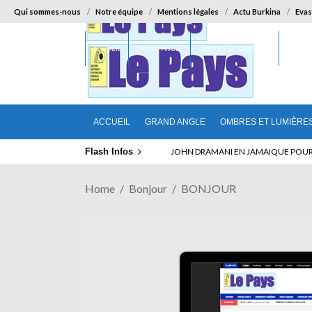
Qui sommes-nous
Notre équipe
Mentions légales
Actu Burkina
Evas
ACCUEIL
GRAND ANGLE
OMBRES ET LUMIÈRES
SUR LA
ACCUEIL
GRAND ANGLE
OMBRES ET LUMIÈRE
Flash Infos
ELECTION DE TALON A LA TETE DU SENA
Home
Bonjour
BONJOUR