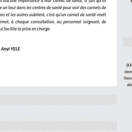
ent aucune importance à leur carnet de santé, si fait qu’ils
ire un tour dans les centres de santé pour voir des carnets de
ns et les autres oublient, c’est qu’un carnet de santé revêt
rmet, à chaque consultation, au personnel soignant, de
 facilite la prise en charge.
Anyi YELE
(O
demi
Ilem
ab