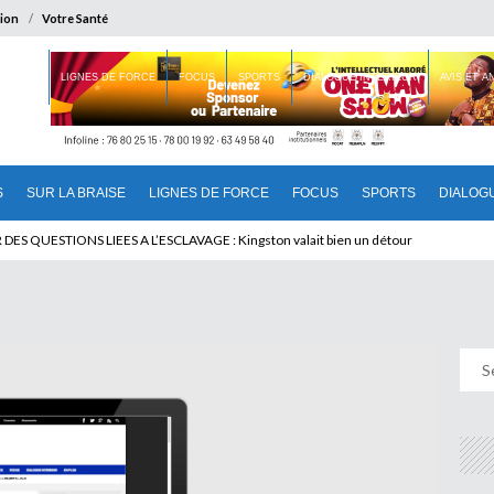
ion
Votre Santé
 BRAISE
LIGNES DE FORCE
FOCUS
SPORTS
DIALOGUE INTERIEUR
AVIS ET 
S
SUR LA BRAISE
LIGNES DE FORCE
FOCUS
SPORTS
DIALOG
T BENINOIS : Quand Patrice quitte le pouvoir sans partir !