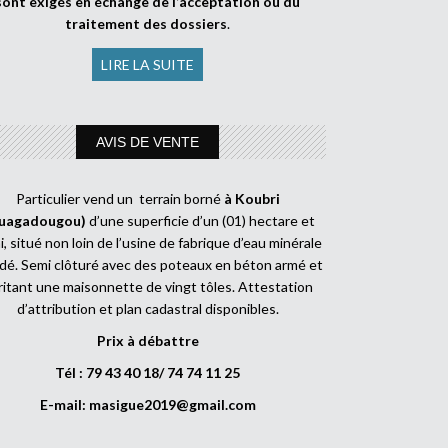
sont exigés en échange de l’acceptation ou du
traitement des dossiers
.
LIRE LA SUITE
AVIS DE VENTE
Particulier vend un terrain borné
à Koubri
uagadougou)
d’une superficie d’un (01) hectare et
, situé non loin de l’usine de fabrique d’eau minérale
dé. Semi clôturé avec des poteaux en béton armé et
ritant une maisonnette de vingt tôles. Attestation
d’attribution et plan cadastral disponibles.
Prix à débattre
Tél : 79 43 40 18/ 74 74 11 25
E-mail:
masigue2019@gmail.com