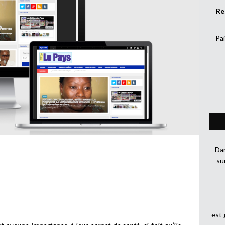
Re
Pai
Dan
su
est