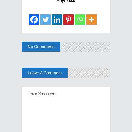
No Comments
Leave A Comment