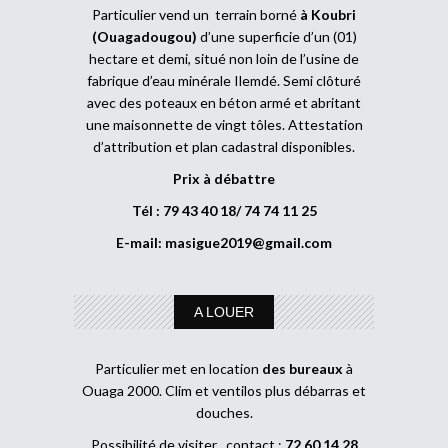
Particulier vend un terrain borné
à Koubri
(Ouagadougou)
d’une superficie d’un (01)
hectare et demi, situé non loin de l’usine de
fabrique d’eau minérale Ilemdé. Semi clôturé
avec des poteaux en béton armé et abritant
une maisonnette de vingt tôles. Attestation
d’attribution et plan cadastral disponibles.
Prix à débattre
Tél : 79 43 40 18/ 74 74 11 25
E-mail:
masigue2019@gmail.com
A LOUER
Particulier met en location
des bureaux
à
Ouaga 2000. Clim et ventilos plus débarras et
douches.
Possibilité de visiter , contact :
72 60 14 28