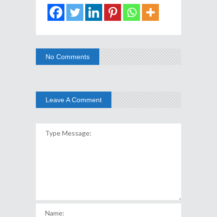
No Comments
Leave A Comment