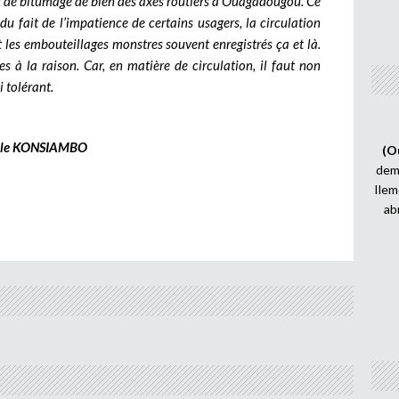
x de bitumage de bien des axes routiers à Ouagadougou. Ce
du fait de l’impatience de certains usagers, la circulation
t les embouteillages monstres souvent enregistrés ça et là.
es à la raison. Car, en matière de circulation, il faut non
 tolérant.
èle KONSIAMBO
(O
demi
Ilem
ab