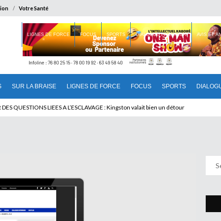
ion
Votre Santé
 BRAISE
LIGNES DE FORCE
FOCUS
SPORTS
DIALOGUE INTERIEUR
AVIS ET 
S
SUR LA BRAISE
LIGNES DE FORCE
FOCUS
SPORTS
DIALOG
U CAMEROUN : Qui pilote le Cameroun ?
DES QUESTIONS LIEES A L’ESCLAVAGE : Kingston valait bien un détour