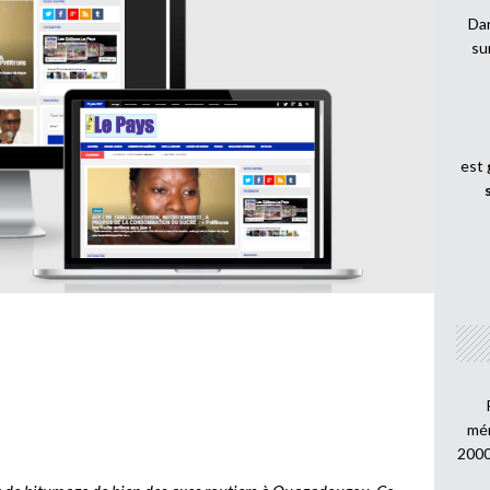
Dan
su
est
mén
2000