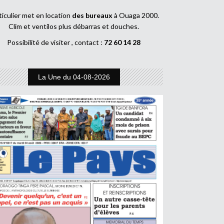
ticulier met en location
des bureaux
à Ouaga 2000.
Clim et ventilos plus débarras et douches.
Possibilité de visiter , contact :
72 60 14 28
La Une du 04-08-2026