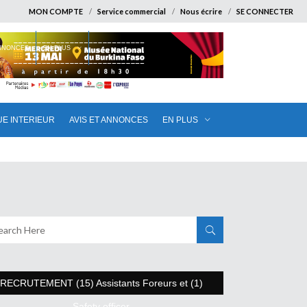
MON COMPTE
Service commercial
Nous écrire
SE CONNECTER
ANNONCES
EN PLUS
UE INTERIEUR
AVIS ET ANNONCES
EN PLUS
RECRUTEMENT (15) Assistants Foreurs et (1)
Safety officer