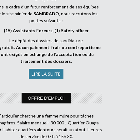
s le cadre d’un futur renforcement de ses équipes
r le site minier de
SAMBRADO
, nous recrutons les
postes suivants :
(15) Assistants Foreurs, (1) Safety officer
Le dépôt des dossiers de candidature
gratuit
.
Aucun paiement, frais ou contrepartie ne
sont exigés en échange de l’acceptation ou du
traitement des dossiers
.
LIRE LA SUITE
OFFRE D’EMPLOI
Particulier cherche une femme mûre pour tâches
agères. Salaire mensuel : 30 000 . Quartier Ouaga
. Habiter quartiers alentours serait un atout. Heures
de service de 07 h à 15h 30.