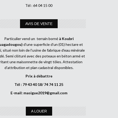
Tél : 64 04 15 00
AVIS DE VENTE
Particulier vend un terrain borné
à Koubri
uagadougou)
d’une superficie d’un (01) hectare et
, situé non loin de l’usine de fabrique d’eau minérale
dé. Semi clôturé avec des poteaux en béton armé et
ritant une maisonnette de vingt tôles. Attestation
d’attribution et plan cadastral disponibles.
Prix à débattre
Tél : 79 43 40 18/ 74 74 11 25
E-mail:
masigue2019@gmail.com
A LOUER