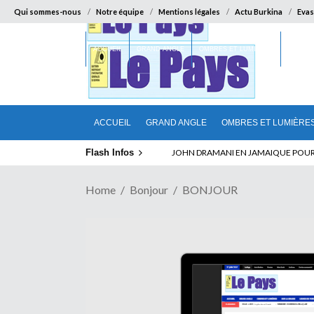
Qui sommes-nous
Notre équipe
Mentions légales
Actu Burkina
Evas
ACCUEIL
GRAND ANGLE
OMBRES ET LUMIÈRES
SUR LA
ACCUEIL
GRAND ANGLE
OMBRES ET LUMIÈRE
Flash Infos
ABSENCE PROLONGEE DE PAUL BIYA D
JOHN DRAMANI EN JAMAIQUE POUR 
Home
Bonjour
BONJOUR