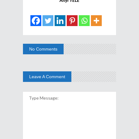
No Comments
Leave A Comment