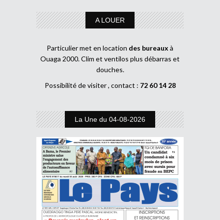
A LOUER
Particulier met en location
des bureaux
à
Ouaga 2000. Clim et ventilos plus débarras et
douches.
Possibilité de visiter , contact :
72 60 14 28
La Une du 04-08-2026