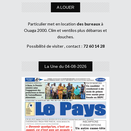
A LOUER
Particulier met en location
des bureaux
à
Ouaga 2000. Clim et ventilos plus débarras et
douches.
Possibilité de visiter , contact :
72 60 14 28
La Une du 04-08-2026