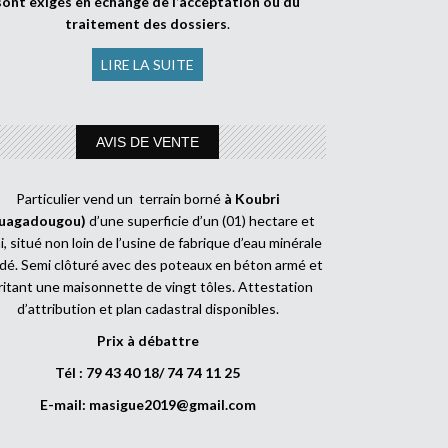
sont exigés en échange de l’acceptation ou du
traitement des dossiers
.
LIRE LA SUITE
AVIS DE VENTE
Particulier vend un terrain borné
à Koubri
uagadougou)
d’une superficie d’un (01) hectare et
, situé non loin de l’usine de fabrique d’eau minérale
dé. Semi clôturé avec des poteaux en béton armé et
ritant une maisonnette de vingt tôles. Attestation
d’attribution et plan cadastral disponibles.
Prix à débattre
Tél : 79 43 40 18/ 74 74 11 25
E-mail:
masigue2019@gmail.com