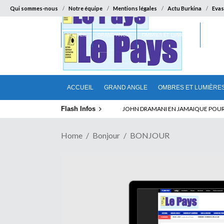
Qui sommes-nous
Notre équipe
Mentions légales
Actu Burkina
Evas
ACCUEIL
GRAND ANGLE
OMBRES ET LUMIÈRES
SUR LA
ACCUEIL
GRAND ANGLE
OMBRES ET LUMIÈRE
Flash Infos
ELECTION DE TALON A LA TETE DU SENA
Home
Bonjour
BONJOUR