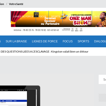
ion
Votre Santé
 BRAISE
LIGNES DE FORCE
FOCUS
SPORTS
DIALOGUE INTERIEUR
AVIS ET 
S
SUR LA BRAISE
LIGNES DE FORCE
FOCUS
SPORTS
DIALOG
T BENINOIS : Quand Patrice quitte le pouvoir sans partir !