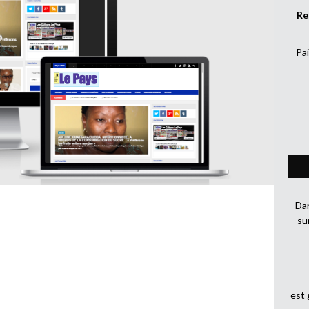
Re
Pai
Dan
su
est