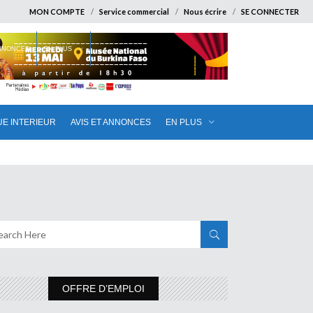
MON COMPTE
Service commercial
Nous écrire
SE CONNECTER
ANNONCES
EN PLUS
UE INTERIEUR
AVIS ET ANNONCES
EN PLUS
OFFRE D’EMPLOI