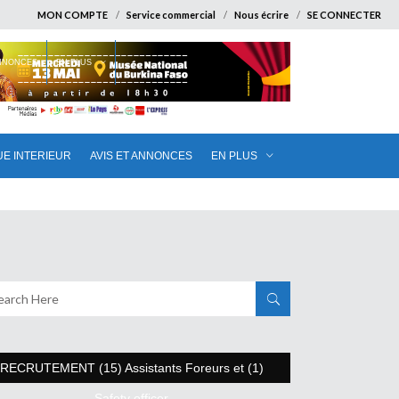
MON COMPTE
Service commercial
Nous écrire
SE CONNECTER
ANNONCES
EN PLUS
UE INTERIEUR
AVIS ET ANNONCES
EN PLUS
RECRUTEMENT (15) Assistants Foreurs et (1)
Safety officer