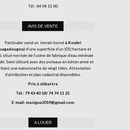
Tél : 64 04 15 00
AVIS DE VENTE
Particulier vend un terrain borné
à Koubri
uagadougou)
d’une superficie d’un (01) hectare et
, situé non loin de l’usine de fabrique d’eau minérale
dé. Semi clôturé avec des poteaux en béton armé et
ritant une maisonnette de vingt tôles. Attestation
d’attribution et plan cadastral disponibles.
Prix à débattre
Tél : 79 43 40 18/ 74 74 11 25
E-mail:
masigue2019@gmail.com
A LOUER