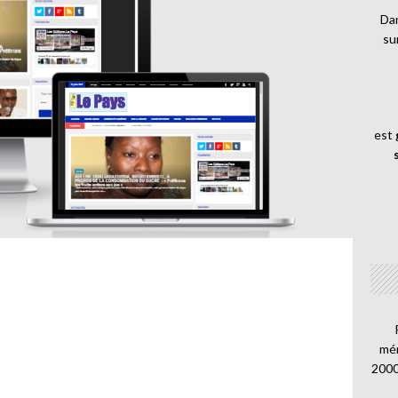
Dan
su
est
mén
2000