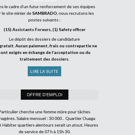
s le cadre d’un futur renforcement de ses équipes
r le site minier de
SAMBRADO
, nous recrutons les
postes suivants :
(15) Assistants Foreurs, (1) Safety officer
Le dépôt des dossiers de candidature
gratuit
.
Aucun paiement, frais ou contrepartie ne
sont exigés en échange de l’acceptation ou du
traitement des dossiers
.
LIRE LA SUITE
OFFRE D’EMPLOI
Particulier cherche une femme mûre pour tâches
agères. Salaire mensuel : 30 000 . Quartier Ouaga
. Habiter quartiers alentours serait un atout. Heures
de service de 07 h à 15h 30.