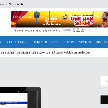
ion
Votre Santé
 BRAISE
LIGNES DE FORCE
FOCUS
SPORTS
DIALOGUE INTERIEUR
AVIS ET 
S
SUR LA BRAISE
LIGNES DE FORCE
FOCUS
SPORTS
DIALOG
T BENINOIS : Quand Patrice quitte le pouvoir sans partir !