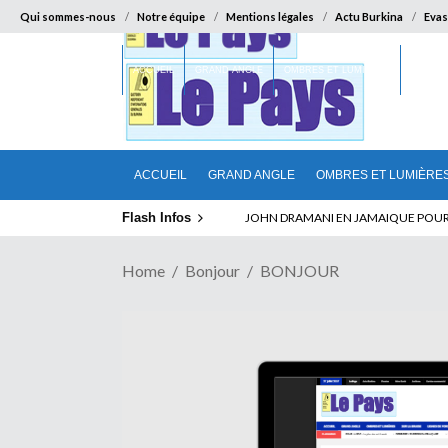
Qui sommes-nous
Notre équipe
Mentions légales
Actu Burkina
Evas
ACCUEIL
GRAND ANGLE
OMBRES ET LUMIÈRES
SUR LA
ACCUEIL
GRAND ANGLE
OMBRES ET LUMIÈRE
Flash Infos
ELECTION DE TALON A LA TETE DU SENA
Home
Bonjour
BONJOUR