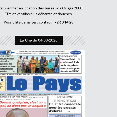
ticulier met en location
des bureaux
à Ouaga 2000.
Clim et ventilos plus débarras et douches.
Possibilité de visiter , contact :
72 60 14 28
La Une du 04-08-2026