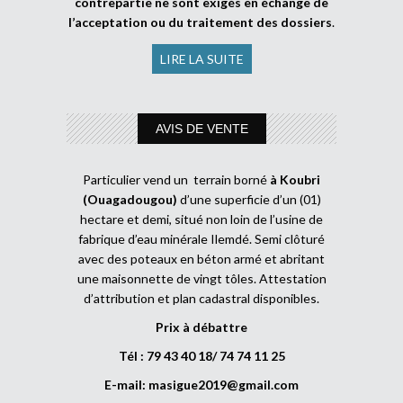
contrepartie ne sont exigés en échange de
l’acceptation ou du traitement des dossiers
.
LIRE LA SUITE
AVIS DE VENTE
Particulier vend un terrain borné
à Koubri
(Ouagadougou)
d’une superficie d’un (01)
hectare et demi, situé non loin de l’usine de
fabrique d’eau minérale Ilemdé. Semi clôturé
avec des poteaux en béton armé et abritant
une maisonnette de vingt tôles. Attestation
d’attribution et plan cadastral disponibles.
Prix à débattre
Tél : 79 43 40 18/ 74 74 11 25
E-mail:
masigue2019@gmail.com