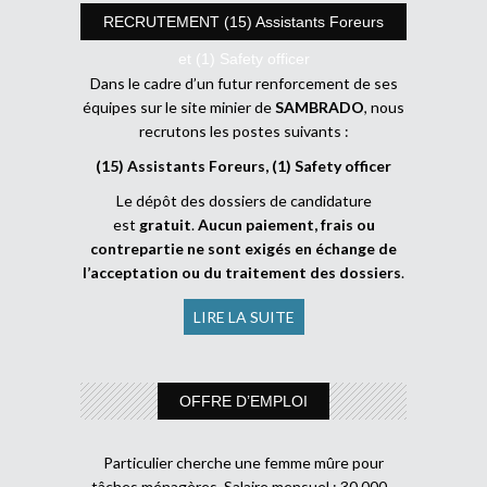
RECRUTEMENT (15) Assistants Foreurs
et (1) Safety officer
Dans le cadre d’un futur renforcement de ses
équipes sur le site minier de
SAMBRADO
, nous
recrutons les postes suivants :
(15) Assistants Foreurs, (1) Safety officer
Le dépôt des dossiers de candidature
est
gratuit
.
Aucun paiement, frais ou
contrepartie ne sont exigés en échange de
l’acceptation ou du traitement des dossiers
.
LIRE LA SUITE
OFFRE D’EMPLOI
Particulier cherche une femme mûre pour
tâches ménagères. Salaire mensuel : 30 000 .