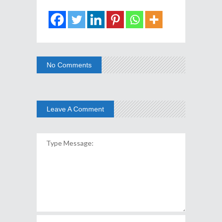
No Comments
Leave A Comment