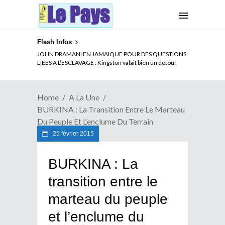
Flash Infos
ELECTION DE TALON A LA TETE DU SENAT BENINOIS :
JOHN DRAMANI EN JAMAIQUE POUR DES QUESTIONS
Quand Patrice quitte le pouvoir sans partir !
LIEES A L’ESCLAVAGE : Kingston valait bien un détour
Home
A La Une
BURKINA : La Transition Entre Le Marteau
Du Peuple Et L’enclume Du Terrain
25 février 2015
BURKINA : La
transition entre le
marteau du peuple
et l’enclume du