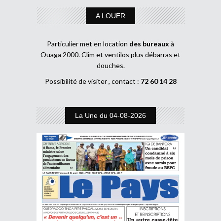
A LOUER
Particulier met en location
des bureaux
à
Ouaga 2000. Clim et ventilos plus débarras et
douches.
Possibilité de visiter , contact :
72 60 14 28
La Une du 04-08-2026