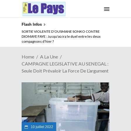
Flash Infos
NOUVELLE ATTAQUE MEURTRIERE DES ADF EN RDC :
SORTIE VIOLENTE D’OUSMANE SONKO CONTRE
Comment arrêter la spirale de la violence au Congo
DIOMAYE FAYE : Jusqu’où ira le duel entre les deux
compagnons d’hier ?
Home
A La Une
CAMPAGNE LEGISLATIVE AU SENEGAL :
Seule Doit Prévaloir La Force De L’argument
10 juillet 2022