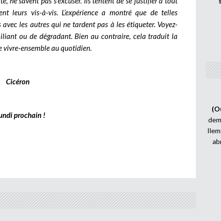
e, ne savent pas s’excuser. Ils tentent de se justifier à tout
nt leurs vis-à-vis. L’expérience a montré que de telles
 avec les autres qui ne tardent pas à les étiqueter. Voyez-
iliant ou de dégradant. Bien au contraire, cela traduit la
 le vivre-ensemble au quotidien.
Cicéron
(O
undi prochain !
demi
Ilem
ab