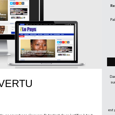
Re
Pai
Dan
 VERTU
su
est