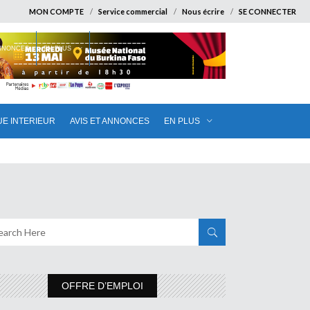
MON COMPTE
Service commercial
Nous écrire
SE CONNECTER
ANNONCES
EN PLUS
UE INTERIEUR
AVIS ET ANNONCES
EN PLUS
OFFRE D’EMPLOI