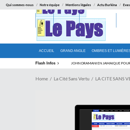
Qui sommes-nous
Notre équipe
Mentions légales
Actu Burkina
Evas
ACCUEIL
GRAND ANGLE
OMBRES ET LUMIÈRES
SUR LA
ACCUEIL
GRAND ANGLE
OMBRES ET LUMIÈRE
Flash Infos
ELECTION DE TALON A LA TETE DU SENA
Home
La Cité Sans Vertu
LA CITE SANS 