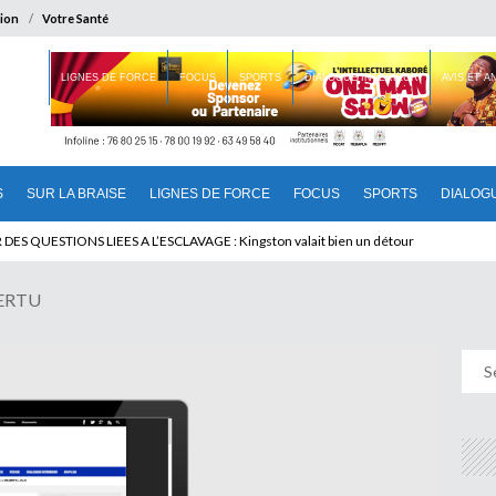
ion
Votre Santé
 BRAISE
LIGNES DE FORCE
FOCUS
SPORTS
DIALOGUE INTERIEUR
AVIS ET 
S
SUR LA BRAISE
LIGNES DE FORCE
FOCUS
SPORTS
DIALOG
T BENINOIS : Quand Patrice quitte le pouvoir sans partir !
VERTU