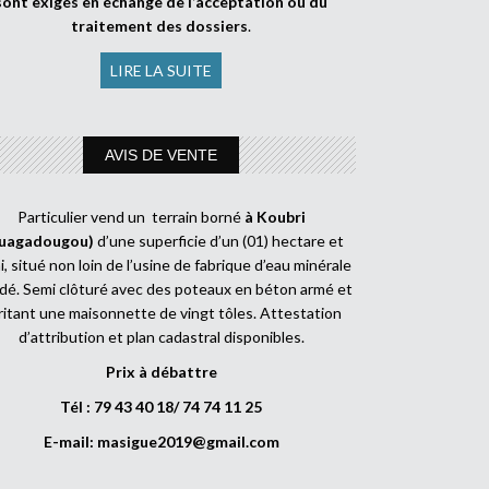
sont exigés en échange de l’acceptation ou du
traitement des dossiers
.
LIRE LA SUITE
AVIS DE VENTE
Particulier vend un terrain borné
à Koubri
uagadougou)
d’une superficie d’un (01) hectare et
, situé non loin de l’usine de fabrique d’eau minérale
dé. Semi clôturé avec des poteaux en béton armé et
ritant une maisonnette de vingt tôles. Attestation
d’attribution et plan cadastral disponibles.
Prix à débattre
Tél : 79 43 40 18/ 74 74 11 25
E-mail:
masigue2019@gmail.com