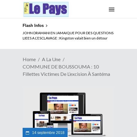
Flash Infos
ELECTION DE TALON A LA TETE DU SENAT BENINOIS :
JOHN DRAMANI EN JAMAIQUE POUR DES QUESTIONS
Quand Patrice quitte le pouvoir sans partir !
LIEES A L’ESCLAVAGE : Kingston valait bien un détour
Home
A La Une
COMMUNE DE BOUSSOUMA : 10
Fillettes Victimes De L’excision À Santéma
14 septembre 2018