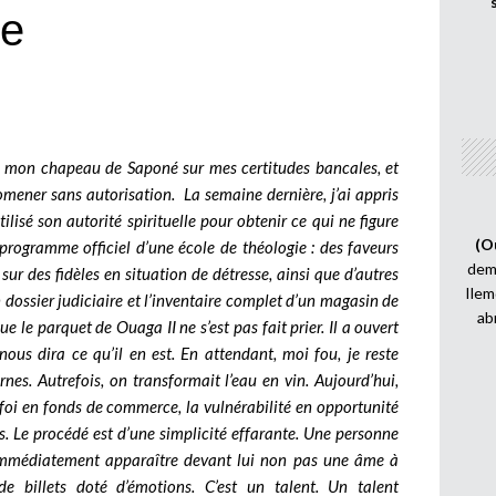
se
sé mon chapeau de Saponé sur mes certitudes bancales, et
romener sans autorisation.
La semaine dernière, j’ai appris
ilisé son autorité spirituelle pour obtenir ce qui ne figure
(O
programme officiel d’une école de théologie : des faveurs
demi
sur des fidèles en situation de détresse, ainsi que d’autres
Ilem
 dossier judiciaire et l’inventaire complet d’un magasin de
ab
 le parquet de Ouaga II ne s’est pas fait prier. Il a ouvert
ous dira ce qu’il en est. En attendant, moi fou, je reste
ernes.
Autrefois, on transformait l’eau en vin. Aujourd’hui,
foi en fonds de commerce, la vulnérabilité en opportunité
. Le procédé est d’une simplicité effarante.
Une personne
t immédiatement apparaître devant lui non pas une âme à
de billets doté d’émotions. C’est un talent.
Un talent