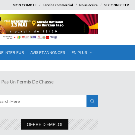
MON COMPTE
Service commercial
Nous écrire
SE CONNECTER
ANNONCES
EN PLUS
UE INTERIEUR
AVIS ET ANNONCES
EN PLUS
as Un Permis De Chasse
OFFRE D’EMPLOI