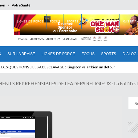
ion
Votre Santé
 BRAISE
LIGNES DE FORCE
FOCUS
SPORTS
DIALOGUE INTERIEUR
AVIS ET 
S
SUR LA BRAISE
LIGNES DE FORCE
FOCUS
SPORTS
DIALOG
T BENINOIS : Quand Patrice quitte le pouvoir sans partir !
S REPREHENSIBLES DE LEADERS RELIGIEUX : La Foi N’est P