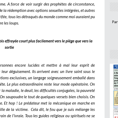
même.
A force de voir surgir des prophètes de circonstance,
de la rédemption avec options sexuelles intégrées, et autres
arifée, tous les détraqués du monde comme moi auraient pu
Par
re les loups.
is effrayée court plus facilement vers le piège que vers la
sortie
rsonnes encore lucides et mettre à mal leur esprit de
leur déguisement. Ils arrivent avec un livre saint sous le
lations exclusives, un langage soigneusement emballé dans
tête.
Le plus extraordinaire reste leur mode opératoire.
On
a maladie, le deuil, les difficultés conjugales, la pauvreté
 On saupoudre le tout de quelques versets bien choisis. On
e. Et hop !
Le prédateur met la mécanique en marche en
ille de la victime.
Cela dit, le fou que je suis mélange les
ain de l’ivraie. Tous les guides religieux ou spirituels ne se