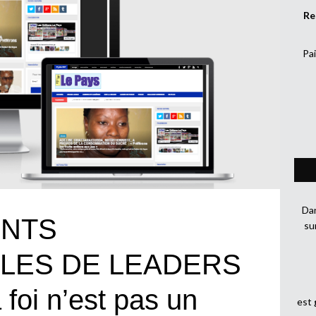
Re
Pai
Dan
NTS
su
LES DE LEADERS
foi n’est pas un
est