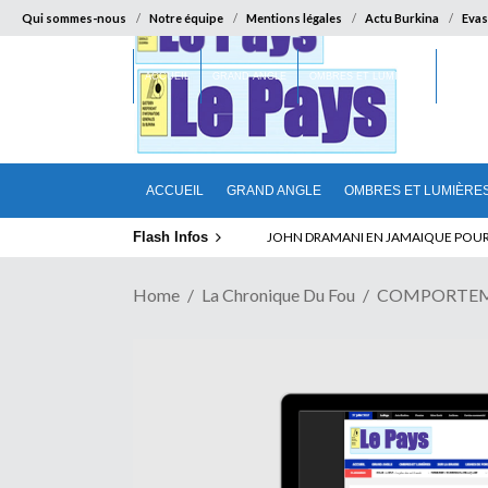
Qui sommes-nous
Notre équipe
Mentions légales
Actu Burkina
Evas
ACCUEIL
GRAND ANGLE
OMBRES ET LUMIÈRES
SUR LA
ACCUEIL
GRAND ANGLE
OMBRES ET LUMIÈRE
Flash Infos
ELECTION DE TALON A LA TETE DU SENA
Home
La Chronique Du Fou
COMPORTEMENT