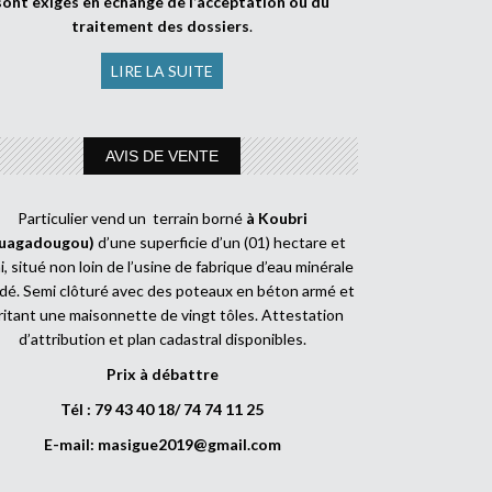
sont exigés en échange de l’acceptation ou du
traitement des dossiers
.
LIRE LA SUITE
AVIS DE VENTE
Particulier vend un terrain borné
à Koubri
uagadougou)
d’une superficie d’un (01) hectare et
, situé non loin de l’usine de fabrique d’eau minérale
dé. Semi clôturé avec des poteaux en béton armé et
ritant une maisonnette de vingt tôles. Attestation
d’attribution et plan cadastral disponibles.
Prix à débattre
Tél : 79 43 40 18/ 74 74 11 25
E-mail:
masigue2019@gmail.com