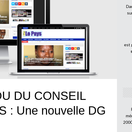
Dan
su
est
U DU CONSEIL
 : Une nouvelle DG
mén
2000