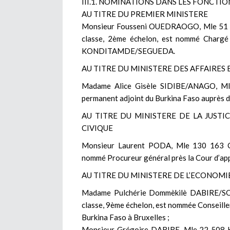
III.1. NOMINATIONS DANS LES FONCTIO
AU TITRE DU PREMIER MINISTERE
Monsieur Fousseni OUEDRAOGO, Mle 51 721
classe, 2ème échelon, est nommé Chargé
KONDITAMDE/SEGUEDA.
AU TITRE DU MINISTERE DES AFFAIRE
Madame Alice Gisèle SIDIBE/ANAGO, Ml
permanent adjoint du Burkina Faso auprès d
AU TITRE DU MINISTERE DE LA JUST
CIVIQUE
Monsieur Laurent PODA, Mle 130 163 C, 
nommé Procureur général près la Cour d’a
AU TITRE DU MINISTERE DE L’ECONOMI
Madame Pulchérie Dommèkilè DABIRE/SO
classe, 9ème échelon, est nommée Conseille
Burkina Faso à Bruxelles ;
Monsieur Grégoire DABIRE, Mle 22 508 K, 