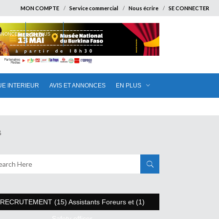
MON COMPTE
Service commercial
Nous écrire
SE CONNECTER
ANNONCES
EN PLUS
UE INTERIEUR
AVIS ET ANNONCES
EN PLUS
B
RECRUTEMENT (15) Assistants Foreurs et (1)
Safety officer