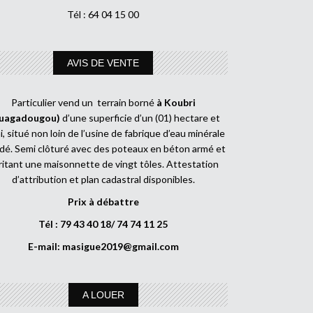
Tél : 64 04 15 00
AVIS DE VENTE
Particulier vend un terrain borné
à Koubri
uagadougou)
d’une superficie d’un (01) hectare et
, situé non loin de l’usine de fabrique d’eau minérale
dé. Semi clôturé avec des poteaux en béton armé et
ritant une maisonnette de vingt tôles. Attestation
d’attribution et plan cadastral disponibles.
Prix à débattre
Tél : 79 43 40 18/ 74 74 11 25
E-mail:
masigue2019@gmail.com
A LOUER