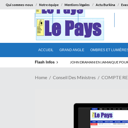
Qui sommes-nous
Notre équipe
Mentions légales
Actu Burkina
Evas
ACCUEIL
GRAND ANGLE
OMBRES ET LUMIÈRES
SUR LA
ACCUEIL
GRAND ANGLE
OMBRES ET LUMIÈRE
Flash Infos
JOHN DRAMANI EN JAMAIQUE POUR DES
Home
Conseil Des Ministres
COMPTE REN