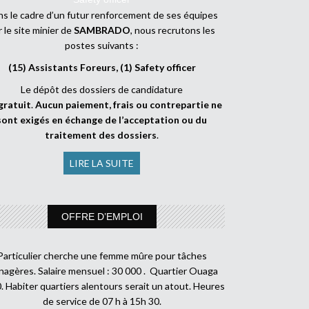
s le cadre d’un futur renforcement de ses équipes
r le site minier de
SAMBRADO
, nous recrutons les
postes suivants :
(15) Assistants Foreurs, (1) Safety officer
Le dépôt des dossiers de candidature
gratuit
.
Aucun paiement, frais ou contrepartie ne
sont exigés en échange de l’acceptation ou du
traitement des dossiers
.
LIRE LA SUITE
OFFRE D’EMPLOI
Particulier cherche une femme mûre pour tâches
agères. Salaire mensuel : 30 000 . Quartier Ouaga
. Habiter quartiers alentours serait un atout. Heures
de service de 07 h à 15h 30.