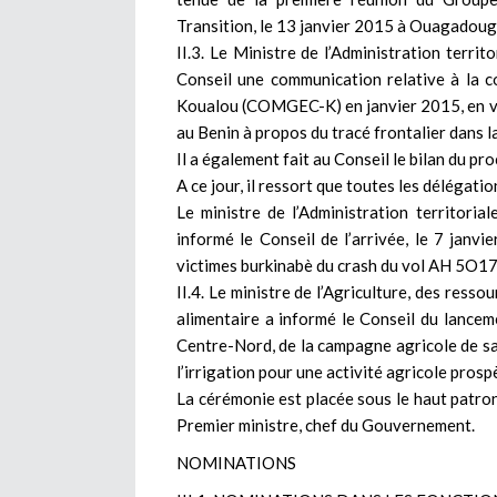
Transition, le 13 janvier 2015 à Ouagadoug
II.3. Le Ministre de l’Administration territo
Conseil une communication relative à la 
Koualou (COMGEC-K) en janvier 2015, en vu
au Benin à propos du tracé frontalier dans 
Il a également fait au Conseil le bilan du pr
A ce jour, il ressort que toutes les délégati
Le ministre de l’Administration territorial
informé le Conseil de l’arrivée, le 7 jan
victimes burkinabè du crash du vol AH 5O17 d
II.4. Le ministre de l’Agriculture, des resso
alimentaire a informé le Conseil du lancem
Centre-Nord, de la campagne agricole de s
l’irrigation pour une activité agricole prospè
La cérémonie est placée sous le haut patr
Premier ministre, chef du Gouvernement.
NOMINATIONS