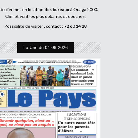
ticulier met en location
des bureaux
à Ouaga 2000.
Clim et ventilos plus débarras et douches.
Possibilité de visiter , contact :
72 60 14 28
La Une du 04-08-2026