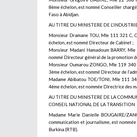
8ème échelon, est nommé Conseiller chargé
Faso à Abidjan.
AU TITRE DU MINISTERE DE L’INDUSTRI
Monsieur Dramane TOU, Mle 111 321 C, Con
échelon, est nommé Directeur de Cabinet ;
Monsieur Madani Hamadoum BARRY, Mle 96 
nommé Directeur général de la promotion de 
Monsieur Oumarou ZONGO, Mle 119 340 H, A
3ème échelon, est nommé Directeur de l’admi
Madame Abibatou TOE/TONI, Mle 111 340 S,
4ème échelon, est nommée Directrice des ma
AU TITRE DU MINISTERE DE LA COMMUN
CONSEIL NATIONAL DE LA TRANSITION
Madame Marie Danielle BOUGAIRE/ZANG
communication et journalisme, est nommée D
Burkina (RTB).