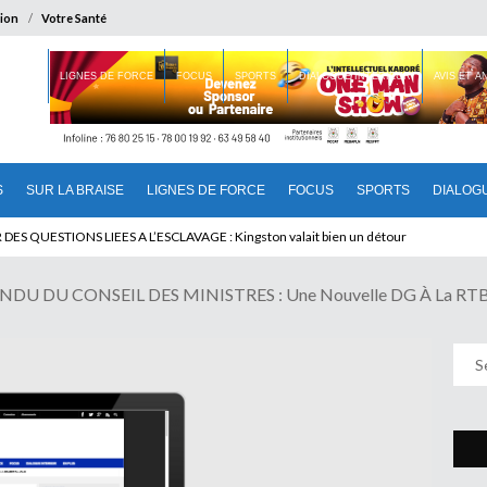
ion
Votre Santé
 BRAISE
LIGNES DE FORCE
FOCUS
SPORTS
DIALOGUE INTERIEUR
AVIS ET 
S
SUR LA BRAISE
LIGNES DE FORCE
FOCUS
SPORTS
DIALOG
 QUESTIONS LIEES A L’ESCLAVAGE : Kingston valait bien un détour
DU DU CONSEIL DES MINISTRES : Une Nouvelle DG À La RT