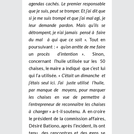
agendas cachés. Le premier responsable
que je suis, peut se tromper. Et j’ai dit que
si je me suis trompé et que j’ai mal agi, je
leur demande pardon. Mais qu’ils se
détrompent, je n’ai jamais pensé à faire
du mal à qui que ce soit ».
Tout en
poursuivant :
« qu’on arrête de me faire
un procès d’intention »
. Sinon,
concernant l’huile utilisée sur les 50
chaises, le maire a indiqué que c’est lui
qui l’a utilisée.
« C’était un dimanche et
j’étais seul ici. J’ai juste utilisé l’huile,
par manque de moyens, pour marquer
les chaises en vue de permettre à
l’entrepreneur de reconnaître les chaises
à changer
» a-t-il soutenu
.
A en croire
le président de la commission affaires,
Désiré Bationo, après l’incident, ils ont
tenu des rencontres et des gens se