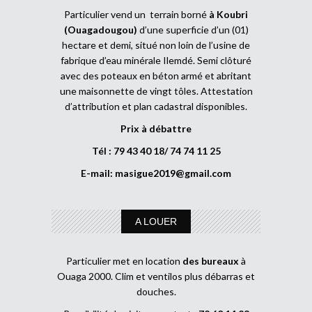
Particulier vend un terrain borné
à Koubri
(Ouagadougou)
d’une superficie d’un (01)
hectare et demi, situé non loin de l’usine de
fabrique d’eau minérale Ilemdé. Semi clôturé
avec des poteaux en béton armé et abritant
une maisonnette de vingt tôles. Attestation
d’attribution et plan cadastral disponibles.
Prix à débattre
Tél : 79 43 40 18/ 74 74 11 25
E-mail:
masigue2019@gmail.com
A LOUER
Particulier met en location
des bureaux
à
Ouaga 2000. Clim et ventilos plus débarras et
douches.