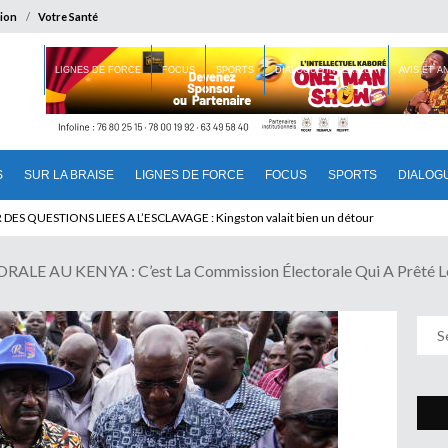
ion
Votre Santé
 BRAISE
LIGNES DE FORCE
FOCUS
SPORTS
DIALOGUE INTERIEUR
AVIS ET 
S
SUR LA BRAISE
LIGNES DE FORCE
FOCUS
SPORTS
DIALOG
U CAMEROUN : Qui pilote le Cameroun ?
 AU KENYA : C’est La Commission Électorale Qui A Prêté Le