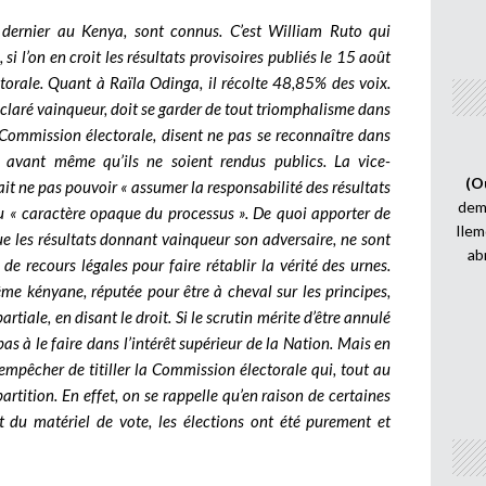
t dernier au Kenya, sont connus. C’est William Ruto qui
i l’on en croit les résultats provisoires publiés le 15 août
torale. Quant à Raïla Odinga, il récolte 48,85% des voix.
claré vainqueur, doit se garder de tout triomphalisme dans
Commission électorale, disent ne pas se reconnaître dans
tés avant même qu’ils ne soient rendus publics. La vice-
(O
ait ne pas pouvoir « assumer la responsabilité des résultats
demi
 du « caractère opaque du processus ». De quoi apporter de
Ilem
e les résultats donnant vainqueur son adversaire, ne sont
ab
de recours légales pour faire rétablir la vérité des urnes.
me kényane, réputée pour être à cheval sur les principes,
rtiale, en disant le droit. Si le scrutin mérite d’être annulé
as à le faire dans l’intérêt supérieur de la Nation. Mais en
empêcher de titiller la Commission électorale qui, tout au
rtition. En effet, on se rappelle qu’en raison de certaines
 du matériel de vote, les élections ont été purement et