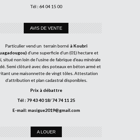
Tél : 64 04 15 00
AVIS DE VENTE
Particulier vend un terrain borné
à Koubri
uagadougou)
d’une superficie d’un (01) hectare et
, situé non loin de l’usine de fabrique d’eau minérale
dé. Semi clôturé avec des poteaux en béton armé et
ritant une maisonnette de vingt tôles. Attestation
d’attribution et plan cadastral disponibles.
Prix à débattre
Tél : 79 43 40 18/ 74 74 11 25
E-mail:
masigue2019@gmail.com
A LOUER