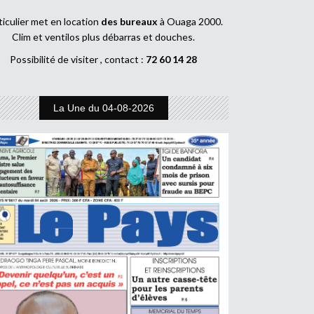
ticulier met en location
des bureaux
à Ouaga 2000.
Clim et ventilos plus débarras et douches.
Possibilité de visiter , contact :
72 60 14 28
La Une du 04-08-2026