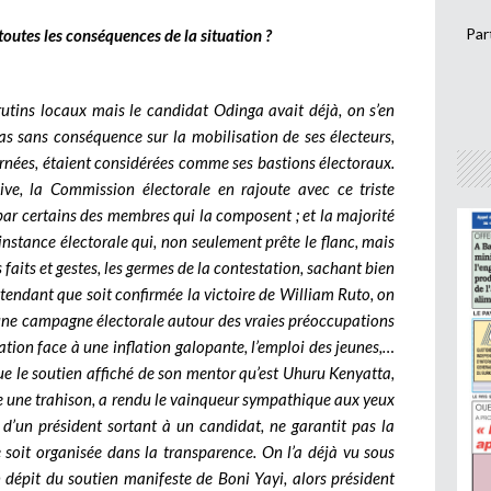
Par
 toutes les conséquences de la situation ?
crutins locaux mais le candidat Odinga avait déjà, on s’en
as sans conséquence sur la mobilisation de ses électeurs,
ernées, étaient considérées comme ses bastions électoraux.
sive, la Commission électorale en rajoute avec ce triste
par certains des membres qui la composent ; et la majorité
instance électorale qui, non seulement prête le flanc, mais
s faits et gestes, les germes de la contestation, sachant bien
attendant que soit confirmée la victoire de William Ruto, on
 une campagne électorale autour des vraies préoccupations
tation face à une inflation galopante, l’emploi des jeunes,…
 que le soutien affiché de son mentor qu’est Uhuru Kenyatta,
 une trahison, a rendu le vainqueur sympathique aux yeux
’un président sortant à un candidat, ne garantit pas la
le soit organisée dans la transparence. On l’a déjà vu sous
n dépit du soutien manifeste de Boni Yayi, alors président