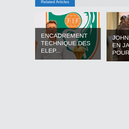
Related Articles
ENCADREMENT
JOHN
TECHNIQUE DES
EN J
ELEP...
POUR.