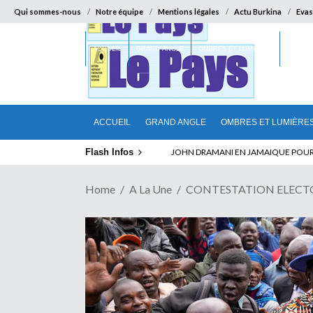
Qui sommes-nous
Notre équipe
Mentions légales
Actu Burkina
Evas
ACCUEIL
GRAND ANGLE
OMBRES ET LUMIÈRES
SUR LA
ACCUEIL
GRAND ANGLE
OMBRES ET LUMIÈRE
Flash Infos
ABSENCE PROLONGEE DE PAUL BIYA D
Home
A La Une
CONTESTATION ELECTORALE