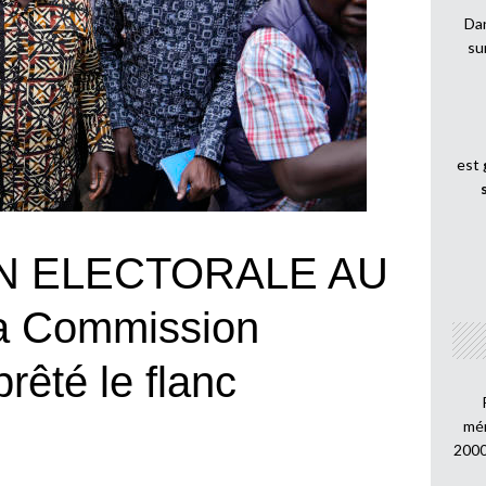
Dan
su
est
N ELECTORALE AU
la Commission
prêté le flanc
mén
2000