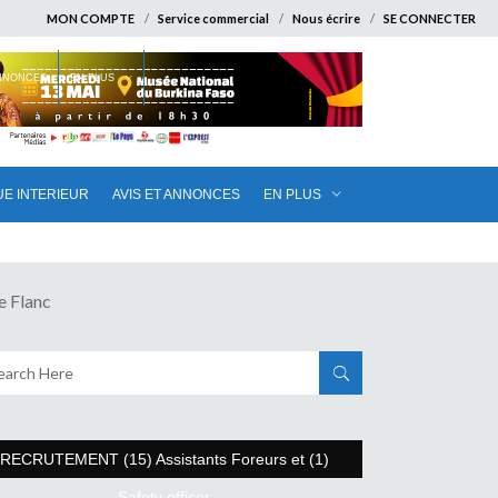
MON COMPTE
Service commercial
Nous écrire
SE CONNECTER
ANNONCES
EN PLUS
UE INTERIEUR
AVIS ET ANNONCES
EN PLUS
 Flanc
RECRUTEMENT (15) Assistants Foreurs et (1)
Safety officer