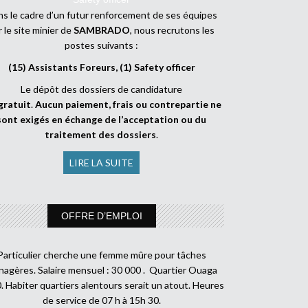
s le cadre d’un futur renforcement de ses équipes
r le site minier de
SAMBRADO
, nous recrutons les
postes suivants :
(15) Assistants Foreurs, (1) Safety officer
Le dépôt des dossiers de candidature
gratuit
.
Aucun paiement, frais ou contrepartie ne
sont exigés en échange de l’acceptation ou du
traitement des dossiers
.
LIRE LA SUITE
OFFRE D’EMPLOI
Particulier cherche une femme mûre pour tâches
agères. Salaire mensuel : 30 000 . Quartier Ouaga
. Habiter quartiers alentours serait un atout. Heures
de service de 07 h à 15h 30.