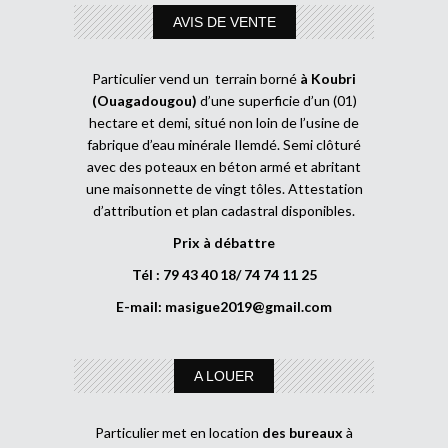
AVIS DE VENTE
Particulier vend un terrain borné
à Koubri
(Ouagadougou)
d’une superficie d’un (01)
hectare et demi, situé non loin de l’usine de
fabrique d’eau minérale Ilemdé. Semi clôturé
avec des poteaux en béton armé et abritant
une maisonnette de vingt tôles. Attestation
d’attribution et plan cadastral disponibles.
Prix à débattre
Tél : 79 43 40 18/ 74 74 11 25
E-mail:
masigue2019@gmail.com
A LOUER
Particulier met en location
des bureaux
à