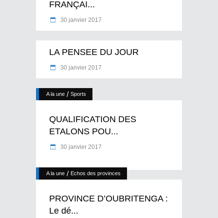
FRANÇAI...
30 janvier 2017
LA PENSEE DU JOUR
30 janvier 2017
/
A la une
Sports
QUALIFICATION DES
ETALONS POU...
30 janvier 2017
/
A la une
Echos des provinces
PROVINCE D’OUBRITENGA :
Le dé...