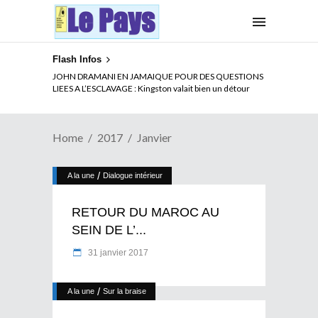
Flash Infos
JOHN DRAMANI EN JAMAIQUE POUR DES QUESTIONS
LIEES A L’ESCLAVAGE : Kingston valait bien un détour
Home
2017
Janvier
/
A la une
Dialogue intérieur
RETOUR DU MAROC AU
SEIN DE L’...
31 janvier 2017
/
A la une
Sur la braise