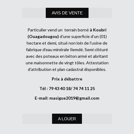
AVIS DE VENTE
Particulier vend un terrain borné
à Koubri
(Ouagadougou)
d’une superficie d’un (01)
hectare et demi, situé non loin de l’usine de
fabrique d’eau minérale Ilemdé. Semi clôturé
avec des poteaux en béton armé et abritant
une maisonnette de vingt tôles. Attestation
d’attribution et plan cadastral disponibles.
Prix à débattre
Tél : 79 43 40 18/ 74 74 11 25
E-mail:
masigue2019@gmail.com
A LOUER