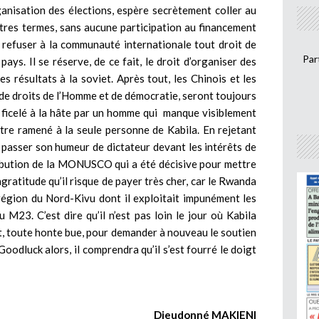
ganisation des élections, espère secrètement coller au
tres termes, sans aucune participation au financement
e refuser à la communauté internationale tout droit de
Par
ays. Il se réserve, de ce fait, le droit d’organiser des
s résultats à la soviet. Après tout, les Chinois et les
de droits de l’Homme et de démocratie, seront toujours
t ficelé à la hâte par un homme qui manque visiblement
re ramené à la seule personne de Kabila. En rejetant
 passer son humeur de dictateur devant les intérêts de
tribution de la MONUSCO qui a été décisive pour mettre
gratitude qu’il risque de payer très cher, car le Rwanda
région du Nord-Kivu dont il exploitait impunément les
 M23. C’est dire qu’il n’est pas loin le jour où Kabila
t, toute honte bue, pour demander à nouveau le soutien
odluck alors, il comprendra qu’il s’est fourré le doigt
Dieudonné MAKIENI