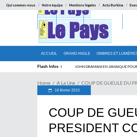
Qui sommes-nous
Notre équipe
Mentions légales
Actu Burkina
Evas
ACCUEIL
GRAND ANGLE
OMBRES ET LUMIÈRES
SUR LA
ACCUEIL
GRAND ANGLE
OMBRES ET LUMIÈRE
Flash Infos
ELECTION DE TALON A LA TETE DU SENA
Home
A La Une
COUP DE GUEULE DU PRE
16 février 2015
COUP DE GUE
PRESIDENT CO