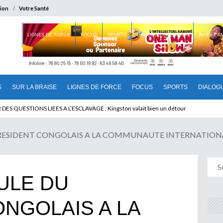
ion
Votre Santé
 BRAISE
LIGNES DE FORCE
FOCUS
SPORTS
DIALOGUE INTERIEUR
AVIS ET 
S
SUR LA BRAISE
LIGNES DE FORCE
FOCUS
SPORTS
DIALOG
T BENINOIS : Quand Patrice quitte le pouvoir sans partir !
SIDENT CONGOLAIS A LA COMMUNAUTE INTERNATIONALE : Ka
ULE DU
NGOLAIS A LA