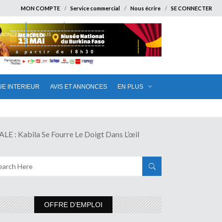
MON COMPTE
Service commercial
Nous écrire
SE CONNECTER
ANNONCES
EN PLUS
UE INTERIEUR
AVIS ET ANNONCES
EN PLUS
bila Se Fourre Le Doigt Dans L’œil
OFFRE D’EMPLOI