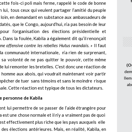
ette fois-ci poli mais ferme, rappelé le code de bonne
 lui, tous ceux qui veulent partager l’amitié du peuple
s loin, en demandant en substance aux ambassadeurs de
atés, que le Congo, aujourd’hui, n’a pas besoin de leur
our l’organisation des élections présidentielle et
. Dans la foulée, Kabila a également dit qu’il renonçait
 offensive contre les rebelles Hutus rwandais. »
Il faut
la communauté internationale, n’a rien de surprenant,
é sa volonté de ne pas quitter le pouvoir, cette même
(O
 lui remonter les bretelles. C’est donc une réaction de
demi
un homme aux abois, qui voudrait maintenant voir partir
Ilem
mpêcher de tuer sans témoins et sans le moindre risque
ab
ale. Cette réaction est typique de tous les dictateurs.
le personne de Kabila
ent lui permettre de se passer de l’aide étrangère pour
la est une chose normale et il n’y a vraiment pas de quoi
st effectivement plus riche que les pays auxquels elle
 des élections antérieures. Mais, en réalité, Kabila, en