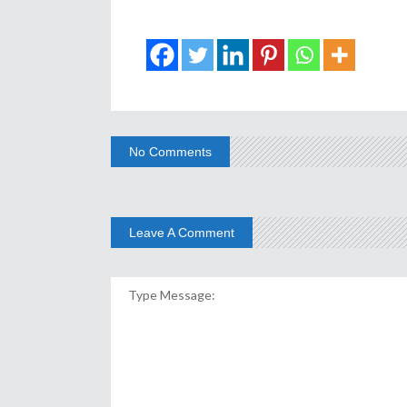
No Comments
Leave A Comment