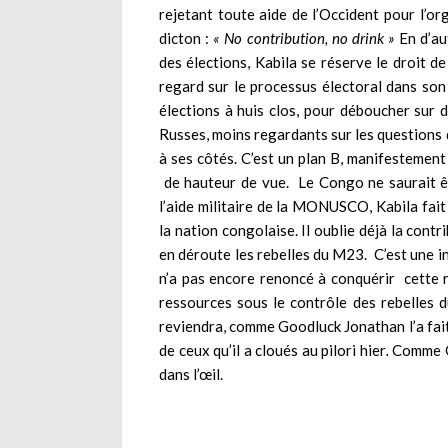
rejetant toute aide de l’Occident pour l’or
dicton :
« No contribution, no drink »
En d’au
des élections, Kabila se réserve le droit d
regard sur le processus électoral dans son p
élections à huis clos, pour déboucher sur de
Russes, moins regardants sur les questions 
à ses côtés. C’est un plan B, manifestemen
de hauteur de vue. Le Congo ne saurait êt
l’aide militaire de la MONUSCO, Kabila fait
la nation congolaise. Il oublie déjà la con
en déroute les rebelles du M23. C’est une in
n’a pas encore renoncé à conquérir cette 
ressources sous le contrôle des rebelles du
reviendra, comme Goodluck Jonathan l’a fai
de ceux qu’il a cloués au pilori hier
.
Comme Go
dans l’œil.