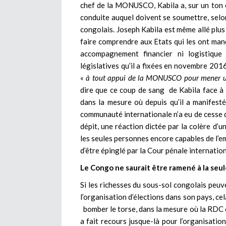
chef de la MONUSCO, Kabila a, sur un ton c
conduite auquel doivent se soumettre, selon
congolais. Joseph Kabila est même allé plu
faire comprendre aux Etats qui les ont mand
accompagnement financier ni logistique p
législatives qu’il a fixées en novembre 2016
«
à tout appui de la MONUSCO pour mener une
dire que ce coup de sang de Kabila face à 
dans la mesure où depuis qu’il a manifest
communauté internationale n’a eu de cesse de
dépit, une réaction dictée par la colère d’
les seules personnes encore capables de l’e
d’être épinglé par la Cour pénale internation
Le Congo ne saurait être ramené à la seu
Si les richesses du sous-sol congolais peuv
l’organisation d’élections dans son pays, ce
bomber le torse, dans la mesure où la RDC e
a fait recours jusque-là pour l’organisation