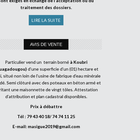
sont exigés en échange de l’acceptation ou du
traitement des dossiers
.
LIRE LA SUITE
AVIS DE VENTE
Particulier vend un terrain borné
à Koubri
uagadougou)
d’une superficie d’un (01) hectare et
, situé non loin de l’usine de fabrique d’eau minérale
dé. Semi clôturé avec des poteaux en béton armé et
ritant une maisonnette de vingt tôles. Attestation
d’attribution et plan cadastral disponibles.
Prix à débattre
Tél : 79 43 40 18/ 74 74 11 25
E-mail:
masigue2019@gmail.com