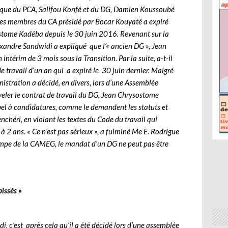
 que du PCA, Salifou Konfé et du DG, Damien Koussoubé
des membres du CA présidé par Bocar Kouyaté a expiré
stome Kadéba depuis le 30 juin 2016. Revenant sur la
lexandre Sandwidi a expliqué que l’« ancien DG », Jean
ntérim de 3 mois sous la Transition. Par la suite, a-t-il
e travail d’un an qui a expiré le 30 juin dernier. Malgré
istration a décidé, en divers, lors d’une Assemblée
veler le contrat de travail du DG, Jean Chrysostome
pel à candidatures, comme le demandent les statuts et
enchéri, en violant les textes du Code du travail qui
à 2 ans. « Ce n’est pas sérieux », a fulminé Me E. Rodrigue
rempe de la CAMEG, le mandat d’un DG ne peut pas être
pissés »
, c’est après cela qu’il a été décidé lors d’une assemblée