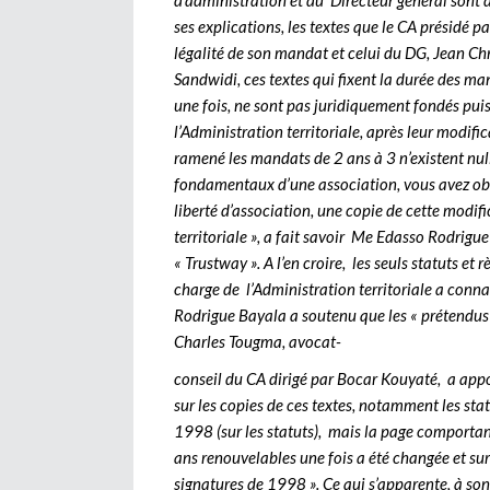
d’administration et du Directeur général sont d
ses explications, les textes que le CA présidé p
légalité de son mandat et celui du DG, Jea
Sandwidi, ces textes qui fixent la durée des 
une fois, ne sont pas juridiquement fondés pui
l’Administration territoriale, après leur modif
ramené les mandats de 2 ans à 3 n’existent null
fondamentaux d’une association, vous avez obli
liberté d’association, une copie de cette modif
territoriale », a fait savoir Me Edasso Rodrigue
« Trustway ». A l’en croire, les seuls statuts e
charge de l’Administration territoriale a con
Rodrigue Bayala a soutenu que les « prétendus
Charles Tougma, avocat-
conseil du CA dirigé par Bocar Kouyaté, a appor
sur les copies de ces textes, notamment les sta
1998 (sur les statuts), mais la page comportant
ans renouvelables une fois a été changée et sur
signatures de 1998 ». Ce qui s’apparente, à son