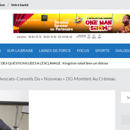
ion
Votre Santé
 BRAISE
LIGNES DE FORCE
FOCUS
SPORTS
DIALOGUE INTERIEUR
AVIS ET 
S
SUR LA BRAISE
LIGNES DE FORCE
FOCUS
SPORTS
DIALOG
T BENINOIS : Quand Patrice quitte le pouvoir sans partir !
Avocats-Conseils Du « Nouveau » DG Montent Au Créneau