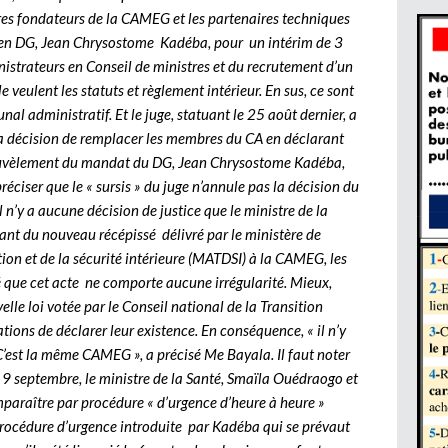
res fondateurs de la CAMEG et les partenaires techniques
ncien DG, Jean Chrysostome Kadéba, pour un intérim de 3
trateurs en Conseil de ministres et du recrutement d’un
ulent les statuts et règlement intérieur. En sus, ce sont
nal administratif. Et le juge, statuant le 25 août dernier, a
sa décision de remplacer les membres du CA en déclarant
enouvèlement du mandat du DG, Jean Chrysostome Kadéba,
éciser que le « sursis » du juge n’annule pas la décision du
il n’y a aucune décision de justice que le ministre de la
rlant du nouveau récépissé délivré par le ministère de
ation et de la sécurité intérieure (MATDSI) à la CAMEG, les
 que cet acte ne comporte aucune irrégularité. Mieux,
velle loi votée par le Conseil national de la Transition
ions de déclarer leur existence. En conséquence, « il n’y
C’est la même CAMEG », a précisé Me Bayala. Il faut noter
le 9 septembre, le ministre de la Santé, Smaïla Ouédraogo et
mparaître par procédure « d’urgence d’heure à heure »
 procédure d’urgence introduite par Kadéba qui se prévaut