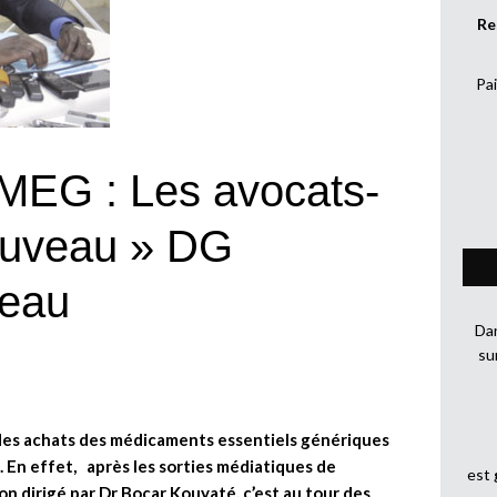
Re
Pai
EG : Les avocats-
ouveau » DG
neau
Dan
su
 des achats des médicaments essentiels génériques
n effet, après les sorties médiatiques de
est
on dirigé par Dr Bocar Kouyaté, c’est au tour des