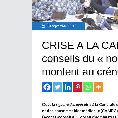
13 septembre 2016
CRISE A LA CAM
conseils du « n
montent au cré
C’est la
« guerre des avocats »
à la Centrale
et des consommables médicaux (CAMEG). E
l’avocat-conseil du Conseil d’administrati