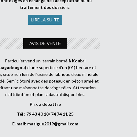
sont exigés en échange de l’acceptation ou du
traitement des dossiers
.
LIRE LA SUITE
AVIS DE VENTE
Particulier vend un terrain borné
à Koubri
uagadougou)
d’une superficie d’un (01) hectare et
, situé non loin de l’usine de fabrique d’eau minérale
dé. Semi clôturé avec des poteaux en béton armé et
ritant une maisonnette de vingt tôles. Attestation
d’attribution et plan cadastral disponibles.
Prix à débattre
Tél : 79 43 40 18/ 74 74 11 25
E-mail:
masigue2019@gmail.com