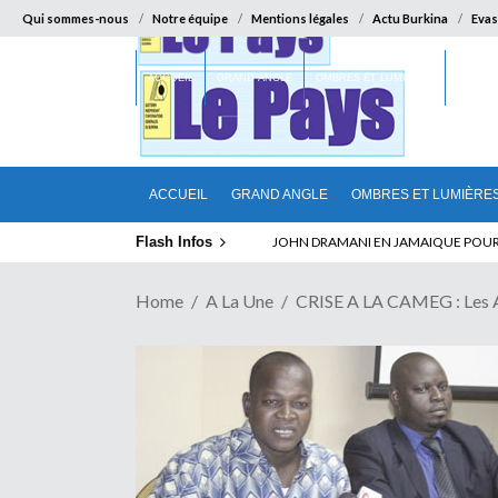
Qui sommes-nous
Notre équipe
Mentions légales
Actu Burkina
Evas
ACCUEIL
GRAND ANGLE
OMBRES ET LUMIÈRES
SUR LA
ACCUEIL
GRAND ANGLE
OMBRES ET LUMIÈRE
Flash Infos
ELECTION DE TALON A LA TETE DU SENA
Home
A La Une
CRISE A LA CAMEG : Les 