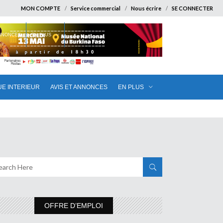
MON COMPTE
Service commercial
Nous écrire
SE CONNECTER
ANNONCES
EN PLUS
UE INTERIEUR
AVIS ET ANNONCES
EN PLUS
OFFRE D’EMPLOI