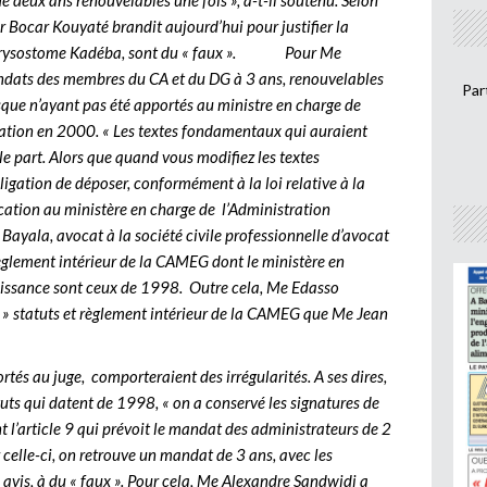
e deux ans renouvelables une fois », a-t-il soutenu. Selon
ar Bocar Kouyaté brandit aujourd’hui pour justifier la
n Chrysostome Kadéba, sont du « faux ». Pour Me
mandats des membres du CA et du DG à 3 ans, renouvelables
Par
sque n’ayant pas été apportés au ministre en charge de
ication en 2000. « Les textes fondamentaux qui auraient
e part. Alors que quand vous modifiez les textes
gation de déposer, conformément à la loi relative à la
ication au ministère en charge de l’Administration
 Bayala, avocat à la société civile professionnelle d’avocat
t règlement intérieur de la CAMEG dont le ministère en
naissance sont ceux de 1998. Outre cela, Me Edasso
 » statuts et règlement intérieur de la CAMEG que Me Jean
tés au juge, comporteraient des irrégularités. A ses dires,
tuts qui datent de 1998, « on a conservé les signatures de
 l’article 9 qui prévoit le mandat des administrateurs de 2
 celle-ci, on retrouve un mandat de 3 ans, avec les
 avis, à du « faux ». Pour cela, Me Alexandre Sandwidi a