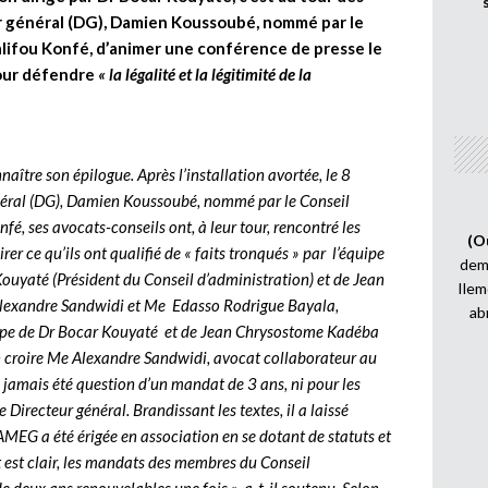
 général (DG), Damien Koussoubé, nommé par le
alifou Konfé, d’animer une conférence de presse le
our défendre
« la légalité et la légitimité de la
aître son épilogue. Après l’installation avortée, le 8
éral (DG), Damien Koussoubé, nommé par le Conseil
fé, ses avocats-conseils ont, à leur tour, rencontré les
(O
rer ce qu’ils ont qualifié de « faits tronqués » par l’équipe
demi
ouyaté (Président du Conseil d’administration) et de Jean
Ilem
Alexandre Sandwidi et Me Edasso Rodrigue Bayala,
ab
’équipe de Dr Bocar Kouyaté et de Jean Chrysostome Kadéba
 en croire Me Alexandre Sandwidi, avocat collaborateur au
jamais été question d’un mandat de 3 ans, ni pour les
Directeur général. Brandissant les textes, il a laissé
AMEG a été érigée en association en se dotant de statuts et
ut est clair, les mandats des membres du Conseil