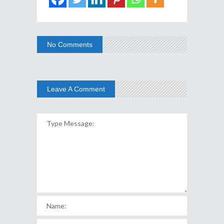
No Comments
Leave A Comment