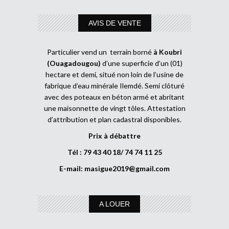
AVIS DE VENTE
Particulier vend un terrain borné
à Koubri
(Ouagadougou)
d’une superficie d’un (01)
hectare et demi, situé non loin de l’usine de
fabrique d’eau minérale Ilemdé. Semi clôturé
avec des poteaux en béton armé et abritant
une maisonnette de vingt tôles. Attestation
d’attribution et plan cadastral disponibles.
Prix à débattre
Tél : 79 43 40 18/ 74 74 11 25
E-mail:
masigue2019@gmail.com
A LOUER