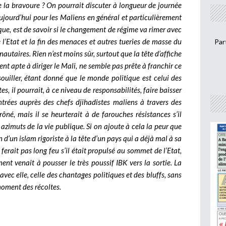
e la bravoure ? On pourrait discuter à longueur de journée
aujourd’hui pour les Maliens en général et particulièrement
que, est de savoir si le changement de régime va rimer avec
 l’Etat et la fin des menaces et autres tueries de masse du
Par
utaires. Rien n’est moins sûr, surtout que la tête d’affiche
t apte à diriger le Mali, ne semble pas prête à franchir ce
souiller, étant donné que le monde politique est celui des
es, il pourrait, à ce niveau de responsabilités, faire baisser
trées auprès des chefs djihadistes maliens à travers des
ôné, mais il se heurterait à de farouches résistances s’il
azimuts de la vie publique. Si on ajoute à cela la peur que
 d’un islam rigoriste à la tête d’un pays qui a déjà mal à sa
erait pas long feu s’il était propulsé au sommet de l’Etat,
nt venait à pousser le très poussif IBK vers la sortie. La
ec elle, celle des chantages politiques et des bluffs, sans
moment des récoltes.