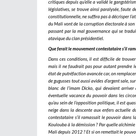
critiques depuis qu’elle a validé le gangstérism
législatives, se trouve ainsi paralysée, faute 
constitutionnelle, ne suffira pas à décrisper l’
du Mali vont de la corruption électorale à son
passant par la mal gouvernance qui se tradui
atavique du clan présidentiel.
Que ferait le mouvement contestataire s’il rama
Dans ces conditions, il est difficile de trouv
mais il ne faudrait pas pour autant prendre 
état de putréfaction avancée car, on remplace
de gugusses tout aussi avides d’argent sale, sur
blanc de l’imam Dicko, qui devaient arriver 
éventuelle vacance du pouvoir dans les circon
qu’au sein de l’opposition politique, il est q
neige dans la descente aux enfers actuelle d
contestataire s’il ramassait le pouvoir dans la
Koulouba à la démission ? Par quelle alchimie p
Mali depuis 2012 ? Et si on remettait le pouv