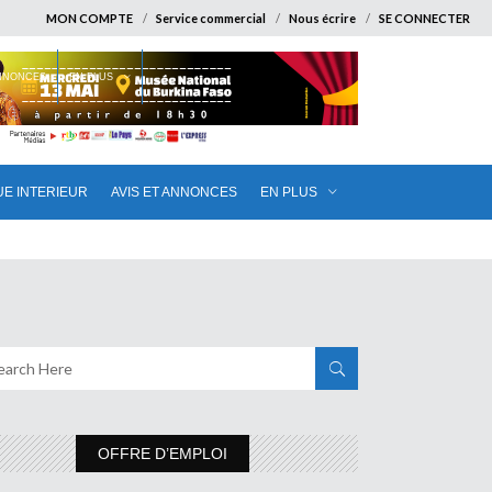
MON COMPTE
Service commercial
Nous écrire
SE CONNECTER
ANNONCES
EN PLUS
UE INTERIEUR
AVIS ET ANNONCES
EN PLUS
OFFRE D’EMPLOI