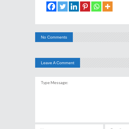
No Comments
Leave A Comment