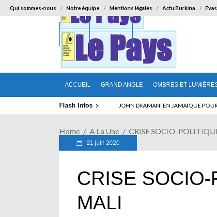
Qui sommes-nous
Notre équipe
Mentions légales
Actu Burkina
Evas
ACCUEIL
GRAND ANGLE
OMBRES ET LUMIÈRES
SUR LA
ACCUEIL
GRAND ANGLE
OMBRES ET LUMIÈRE
Flash Infos
ELECTION DE TALON A LA TETE DU SENA
Home
A La Une
CRISE SOCIO-POLITIQU
21 juin 2020
CRISE SOCIO-
MALI