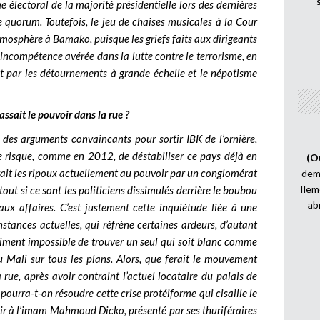
e électoral de la majorité présidentielle lors des dernières
de quorum. Toutefois, le jeu de chaises musicales à la Cour
atmosphère à Bamako, puisque les griefs faits aux dirigeants
 incompétence avérée dans la lutte contre le terrorisme, en
t par les détournements à grande échelle et le népotisme
ssait le pouvoir dans la rue ?
er des arguments convaincants pour sortir IBK de l’ornière,
le risque, comme en 2012, de déstabiliser ce pays déjà en
(O
rait les ripoux actuellement au pouvoir par un conglomérat
demi
Ilem
tout si ce sont les politiciens dissimulés derrière le boubou
ab
aux affaires. C’est justement cette inquiétude liée à une
stances actuelles, qui réfrène certaines ardeurs, d’autant
uasiment impossible de trouver un seul qui soit blanc comme
u Mali sur tous les plans. Alors, que ferait le mouvement
 rue, après avoir contraint l’actuel locataire du palais de
ourra-t-on résoudre cette crise protéiforme qui cisaille le
oir à l’imam Mahmoud Dicko, présenté par ses thuriféraires