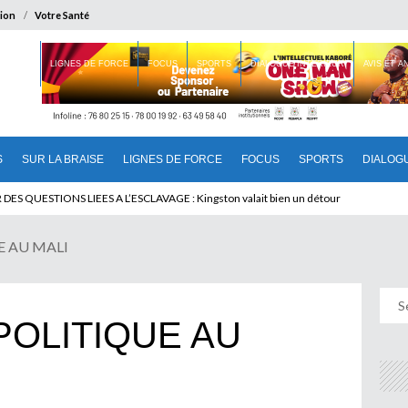
ion
Votre Santé
 BRAISE
LIGNES DE FORCE
FOCUS
SPORTS
DIALOGUE INTERIEUR
AVIS ET 
S
SUR LA BRAISE
LIGNES DE FORCE
FOCUS
SPORTS
DIALOG
T BENINOIS : Quand Patrice quitte le pouvoir sans partir !
E AU MALI
POLITIQUE AU