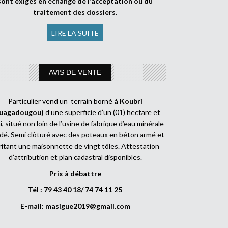
sont exigés en échange de l’acceptation ou du
traitement des dossiers
.
LIRE LA SUITE
AVIS DE VENTE
Particulier vend un terrain borné
à Koubri
uagadougou)
d’une superficie d’un (01) hectare et
, situé non loin de l’usine de fabrique d’eau minérale
dé. Semi clôturé avec des poteaux en béton armé et
ritant une maisonnette de vingt tôles. Attestation
d’attribution et plan cadastral disponibles.
Prix à débattre
Tél : 79 43 40 18/ 74 74 11 25
E-mail:
masigue2019@gmail.com