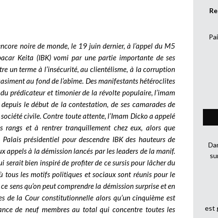
Re
Pai
ncore noire de monde, le 19 juin dernier, à l’appel du M5
bacar Keita (IBK) vomi par une partie importante de ses
e un terme à l’insécurité, au clientélisme, à la corruption
quasiment au fond de l’abîme. Des manifestants hétéroclites
du prédicateur et timonier de la révolte populaire, l’imam
depuis le début de la contestation, de ses camarades de
société civile. Contre toute attente, l’Imam Dicko a appelé
s rangs et à rentrer tranquillement chez eux, alors que
 Palais présidentiel pour descendre IBK des hauteurs de
Dan
x appels à la démission lancés par les leaders de la manif.
su
 serait bien inspiré de profiter de ce sursis pour lâcher du
ù tous les motifs politiques et sociaux sont réunis pour le
 ce sens qu’on peut comprendre la démission surprise et en
 de la Cour constitutionnelle alors qu’un cinquième est
est
tance de neuf membres au total qui concentre toutes les