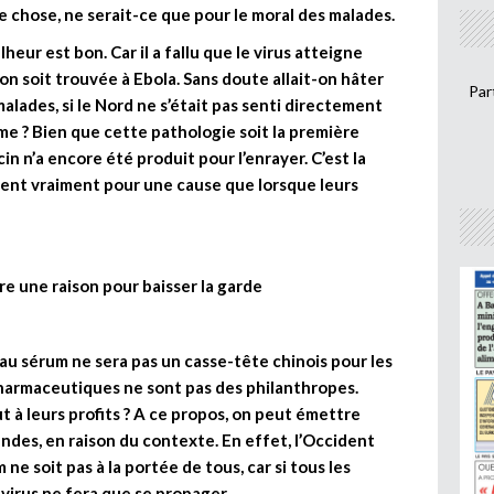
e chose, ne serait-ce que pour le moral des malades.
eur est bon. Car il a fallu que le virus atteigne
on soit trouvée à Ebola. Sans doute allait-on hâter
Par
alades, si le Nord ne s’était pas senti directement
e ? Bien que cette pathologie soit la première
n n’a encore été produit pour l’enrayer. C’est la
ent vraiment pour une cause que lorsque leurs
e une raison pour baisser la garde
eau sérum ne sera pas un casse-tête chinois pour les
pharmaceutiques ne sont pas des philanthropes.
t à leurs profits ? A ce propos, on peut émettre
dendes, en raison du contexte. En effet, l’Occident
ne soit pas à la portée de tous, car si tous les
e virus ne fera que se propager.