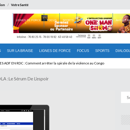
ion
Votre Santé
 BRAISE
LIGNES DE FORCE
FOCUS
SPORTS
DIALOGUE INTERIEUR
AVIS ET 
S
SUR LA BRAISE
LIGNES DE FORCE
FOCUS
SPORTS
DIALOG
:Le Sérum De L’espoir