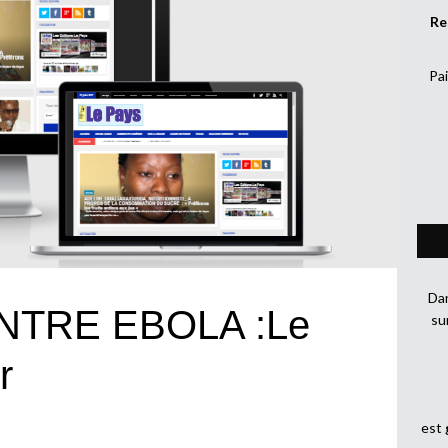
Re
Pai
Dan
TRE EBOLA :Le
su
r
est