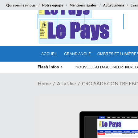
Qui sommes-nous
Notre équipe
Mentions légales
Actu Burkina
Evas
ACCUEIL
GRAND ANGLE
OMBRES ET LUMIÈRES
SUR LA
ACCUEIL
GRAND ANGLE
OMBRES ET LUMIÈRE
Flash Infos
LA CITE SANS VERTU
Home
A La Une
CROISADE CONTRE EBOLA 