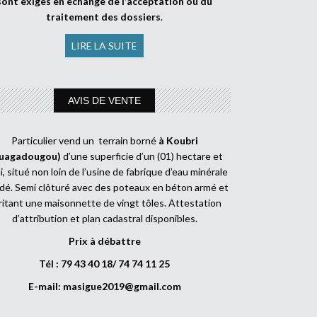
sont exigés en échange de l’acceptation ou du
traitement des dossiers
.
LIRE LA SUITE
AVIS DE VENTE
Particulier vend un terrain borné
à Koubri
uagadougou)
d’une superficie d’un (01) hectare et
, situé non loin de l’usine de fabrique d’eau minérale
dé. Semi clôturé avec des poteaux en béton armé et
ritant une maisonnette de vingt tôles. Attestation
d’attribution et plan cadastral disponibles.
Prix à débattre
Tél : 79 43 40 18/ 74 74 11 25
E-mail:
masigue2019@gmail.com