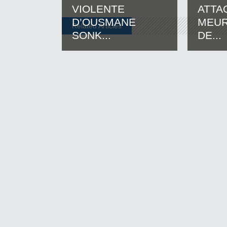
VIOLENTE
ATTA
D’OUSMANE
MEUR
Related Articles
SONK...
DE...