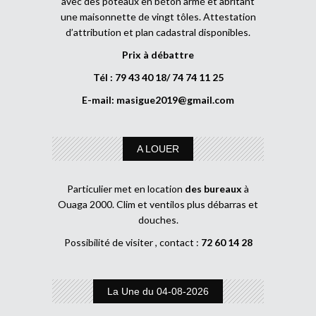
avec des poteaux en béton armé et abritant
une maisonnette de vingt tôles. Attestation
d’attribution et plan cadastral disponibles.
Prix à débattre
Tél : 79 43 40 18/ 74 74 11 25
E-mail:
masigue2019@gmail.com
A LOUER
Particulier met en location
des bureaux
à
Ouaga 2000. Clim et ventilos plus débarras et
douches.
Possibilité de visiter , contact :
72 60 14 28
La Une du 04-08-2026