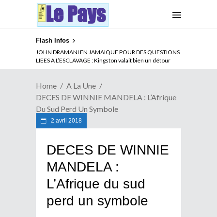
Flash Infos
ABSENCE PROLONGEE DE PAUL BIYA DU CAMEROUN :
JOHN DRAMANI EN JAMAIQUE POUR DES QUESTIONS
Qui pilote le Cameroun ?
LIEES A L’ESCLAVAGE : Kingston valait bien un détour
Home
A La Une
DECES DE WINNIE MANDELA : L’Afrique
Du Sud Perd Un Symbole
2 avril 2018
DECES DE WINNIE
MANDELA :
L’Afrique du sud
perd un symbole