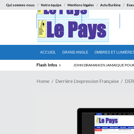
Qui sommes-nous
Notre équipe
Mentions légales
Actu Burkina
Evas
ACCUEIL
GRAND ANGLE
OMBRES ET LUMIÈRES
SUR LA
ACCUEIL
GRAND ANGLE
OMBRES ET LUMIÈRE
Flash Infos
ELECTION DE TALON A LA TETE DU SENA
JOHN DRAMANI EN JAMAIQUE POUR 
Home
Derrière L'expression Française
DER