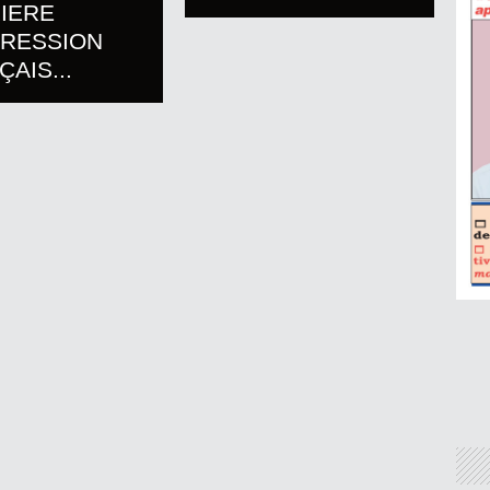
IERE
PRESSION
AIS...