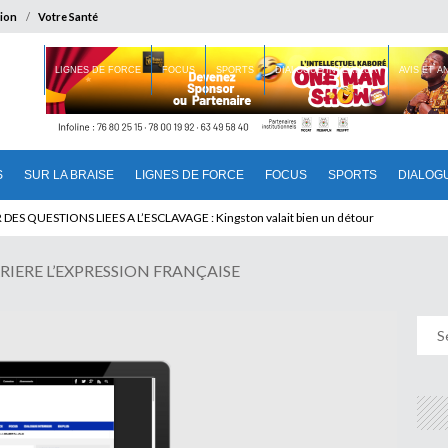
ion
Votre Santé
 BRAISE
LIGNES DE FORCE
FOCUS
SPORTS
DIALOGUE INTERIEUR
AVIS ET 
S
SUR LA BRAISE
LIGNES DE FORCE
FOCUS
SPORTS
DIALOG
T BENINOIS : Quand Patrice quitte le pouvoir sans partir !
DES QUESTIONS LIEES A L’ESCLAVAGE : Kingston valait bien un détour
RIERE L’EXPRESSION FRANÇAISE