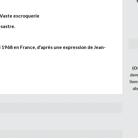
. Vaste escroquerie
ésastre.
ai 1968 en France, d’après une expression de Jean-
(O
demi
Ilem
ab