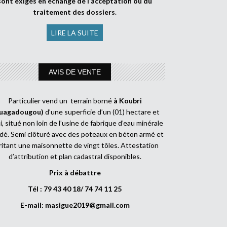
sont exigés en échange de l’acceptation ou du
traitement des dossiers
.
LIRE LA SUITE
AVIS DE VENTE
Particulier vend un terrain borné
à Koubri
uagadougou)
d’une superficie d’un (01) hectare et
, situé non loin de l’usine de fabrique d’eau minérale
dé. Semi clôturé avec des poteaux en béton armé et
ritant une maisonnette de vingt tôles. Attestation
d’attribution et plan cadastral disponibles.
Prix à débattre
Tél : 79 43 40 18/ 74 74 11 25
E-mail:
masigue2019@gmail.com