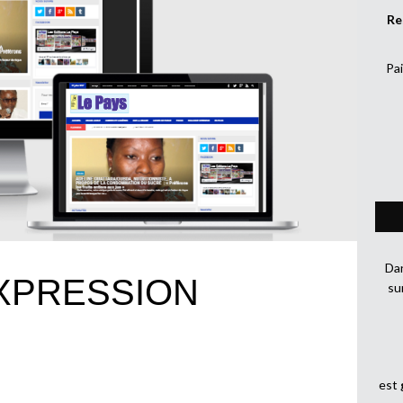
Re
Pai
Dan
EXPRESSION
su
est