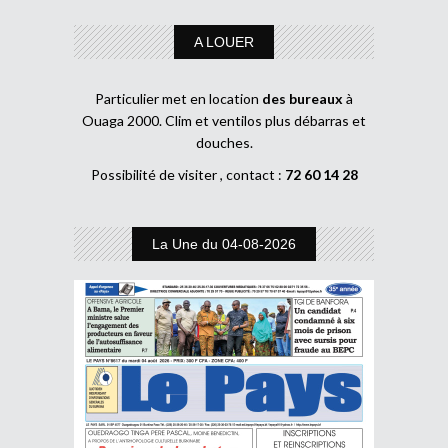
A LOUER
Particulier met en location
des bureaux
à
Ouaga 2000. Clim et ventilos plus débarras et
douches.
Possibilité de visiter , contact :
72 60 14 28
La Une du 04-08-2026