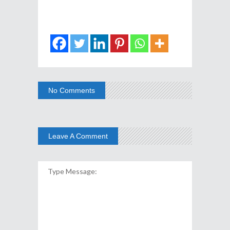
No Comments
Leave A Comment