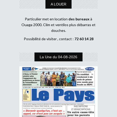
A LOUER
Particulier met en location
des bureaux
à
Ouaga 2000. Clim et ventilos plus débarras et
douches.
Possibilité de visiter , contact :
72 60 14 28
La Une du 04-08-2026