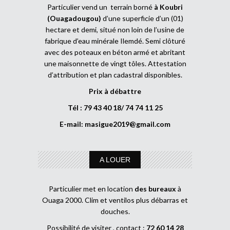
Particulier vend un terrain borné
à Koubri
(Ouagadougou)
d’une superficie d’un (01)
hectare et demi, situé non loin de l’usine de
fabrique d’eau minérale Ilemdé. Semi clôturé
avec des poteaux en béton armé et abritant
une maisonnette de vingt tôles. Attestation
d’attribution et plan cadastral disponibles.
Prix à débattre
Tél : 79 43 40 18/ 74 74 11 25
E-mail:
masigue2019@gmail.com
A LOUER
Particulier met en location
des bureaux
à
Ouaga 2000. Clim et ventilos plus débarras et
douches.
Possibilité de visiter , contact :
72 60 14 28