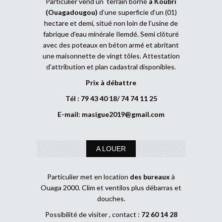
Particulier vend un terrain borné
à Koubri
(Ouagadougou)
d’une superficie d’un (01)
hectare et demi, situé non loin de l’usine de
fabrique d’eau minérale Ilemdé. Semi clôturé
avec des poteaux en béton armé et abritant
une maisonnette de vingt tôles. Attestation
d’attribution et plan cadastral disponibles.
Prix à débattre
Tél : 79 43 40 18/ 74 74 11 25
E-mail:
masigue2019@gmail.com
A LOUER
Particulier met en location
des bureaux
à
Ouaga 2000. Clim et ventilos plus débarras et
douches.
Possibilité de visiter , contact :
72 60 14 28