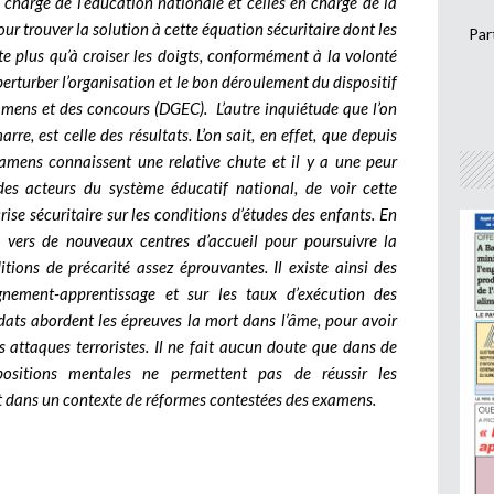
 charge de l’éducation nationale et celles en charge de la
our trouver la solution à cette équation sécuritaire dont les
Par
ste plus qu’à croiser les doigts, conformément à la volonté
erturber l’organisation et le bon déroulement du dispositif
xamens et des concours (DGEC).
L’autre inquiétude que l’on
e, est celle des résultats. L’on sait, en effet, que depuis
amens connaissent une relative chute et il y a une peur
des acteurs du système éducatif national, de voir cette
rise sécuritaire sur les conditions d’études des enfants. En
s vers de nouveaux centres d’accueil pour poursuivre la
ions de précarité assez éprouvantes. Il existe ainsi des
ignement-apprentissage et sur les taux d’exécution des
ats abordent les épreuves la mort dans l’âme, pour avoir
attaques terroristes. Il ne fait aucun doute que dans de
spositions mentales ne permettent pas de réussir les
nt dans un contexte de réformes contestées des examens.