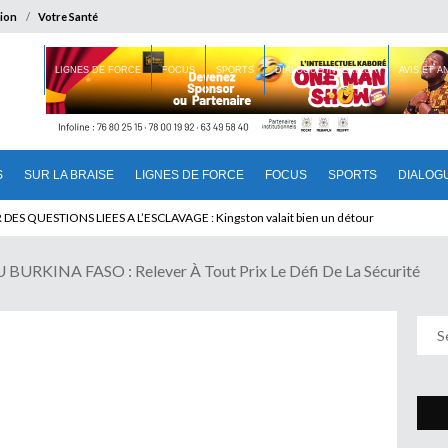
ion
Votre Santé
 BRAISE
LIGNES DE FORCE
FOCUS
SPORTS
DIALOGUE INTERIEUR
AVIS ET 
S
SUR LA BRAISE
LIGNES DE FORCE
FOCUS
SPORTS
DIALOG
DU CAMEROUN : Qui pilote le Cameroun ?
ES QUESTIONS LIEES A L’ESCLAVAGE : Kingston valait bien un détour
RKINA FASO : Relever À Tout Prix Le Défi De La Sécurité