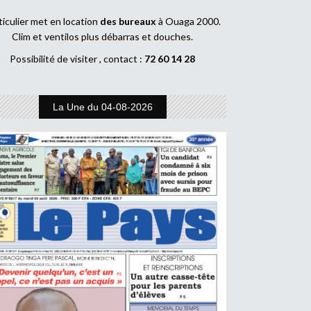
ticulier met en location
des bureaux
à Ouaga 2000.
Clim et ventilos plus débarras et douches.
Possibilité de visiter , contact :
72 60 14 28
La Une du 04-08-2026