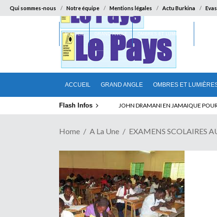
Qui sommes-nous
Notre équipe
Mentions légales
Actu Burkina
Evas
ACCUEIL
GRAND ANGLE
OMBRES ET LUMIÈRES
SUR LA
ACCUEIL
GRAND ANGLE
OMBRES ET LUMIÈRE
Flash Infos
ABSENCE PROLONGEE DE PAUL BIYA 
JOHN DRAMANI EN JAMAIQUE POUR D
Home
A La Une
EXAMENS SCOLAIRES AU BU