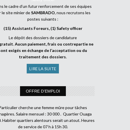
s le cadre d’un futur renforcement de ses équipes
r le site minier de
SAMBRADO
, nous recrutons les
postes suivants :
(15) Assistants Foreurs, (1) Safety officer
Le dépôt des dossiers de candidature
gratuit
.
Aucun paiement, frais ou contrepartie ne
sont exigés en échange de l’acceptation ou du
traitement des dossiers
.
LIRE LA SUITE
OFFRE D’EMPLOI
Particulier cherche une femme mûre pour tâches
agères. Salaire mensuel : 30 000 . Quartier Ouaga
. Habiter quartiers alentours serait un atout. Heures
de service de 07 h à 15h 30.