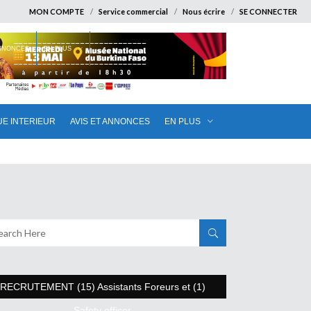
MON COMPTE
Service commercial
Nous écrire
SE CONNECTER
ANNONCES
EN PLUS
UE INTERIEUR
AVIS ET ANNONCES
EN PLUS
RECRUTEMENT (15) Assistants Foreurs et (1)
Safety officer