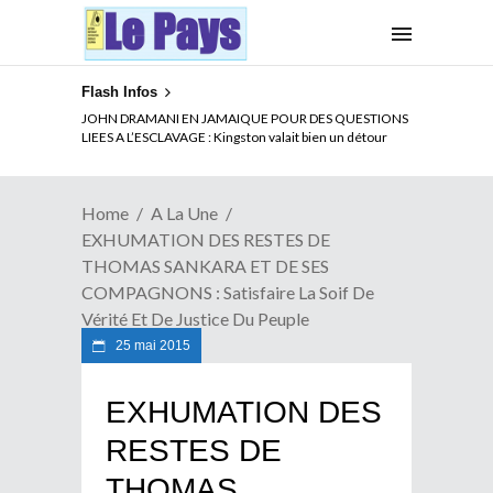
Flash Infos
ELECTION DE TALON A LA TETE DU SENAT BENINOIS :
JOHN DRAMANI EN JAMAIQUE POUR DES QUESTIONS
Quand Patrice quitte le pouvoir sans partir !
LIEES A L’ESCLAVAGE : Kingston valait bien un détour
Home
A La Une
EXHUMATION DES RESTES DE
THOMAS SANKARA ET DE SES
COMPAGNONS : Satisfaire La Soif De
Vérité Et De Justice Du Peuple
25 mai 2015
EXHUMATION DES
RESTES DE
THOMAS