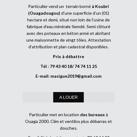
Particulier vend un terrain borné
à Koubri
(Ouagadougou)
d’une superficie d’un (01)
hectare et demi, situé non loin de l’usine de
fabrique d’eau minérale Ilemdé. Semi clôturé
avec des poteaux en béton armé et abritant
une maisonnette de vingt tôles. Attestation
d’attribution et plan cadastral disponibles.
Prix à débattre
Tél : 79 43 40 18/ 74 74 11 25
E-mail:
masigue2019@gmail.com
A LOUER
Particulier met en location
des bureaux
à
Ouaga 2000. Clim et ventilos plus débarras et
douches.