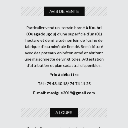
AVIS DE VENTE
Particulier vend un terrain borné
à Koubri
(Ouagadougou)
d’une superficie d’un (01)
hectare et demi, situé non loin de l’usine de
fabrique d’eau minérale Ilemdé. Semi clôturé
avec des poteaux en béton armé et abritant
une maisonnette de vingt tôles. Attestation
d’attribution et plan cadastral disponibles.
Prix à débattre
Tél : 79 43 40 18/ 74 74 11 25
E-mail:
masigue2019@gmail.com
A LOUER