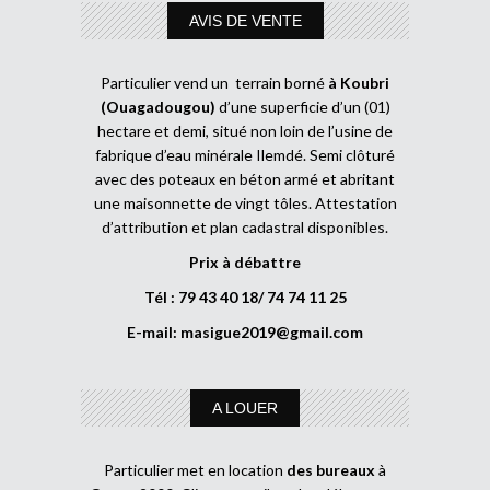
AVIS DE VENTE
Particulier vend un terrain borné
à Koubri
(Ouagadougou)
d’une superficie d’un (01)
hectare et demi, situé non loin de l’usine de
fabrique d’eau minérale Ilemdé. Semi clôturé
avec des poteaux en béton armé et abritant
une maisonnette de vingt tôles. Attestation
d’attribution et plan cadastral disponibles.
Prix à débattre
Tél : 79 43 40 18/ 74 74 11 25
E-mail:
masigue2019@gmail.com
A LOUER
Particulier met en location
des bureaux
à