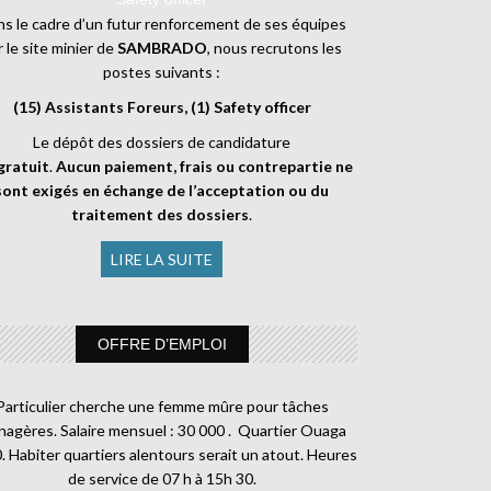
s le cadre d’un futur renforcement de ses équipes
r le site minier de
SAMBRADO
, nous recrutons les
postes suivants :
(15) Assistants Foreurs, (1) Safety officer
Le dépôt des dossiers de candidature
gratuit
.
Aucun paiement, frais ou contrepartie ne
sont exigés en échange de l’acceptation ou du
traitement des dossiers
.
LIRE LA SUITE
OFFRE D’EMPLOI
Particulier cherche une femme mûre pour tâches
agères. Salaire mensuel : 30 000 . Quartier Ouaga
. Habiter quartiers alentours serait un atout. Heures
de service de 07 h à 15h 30.