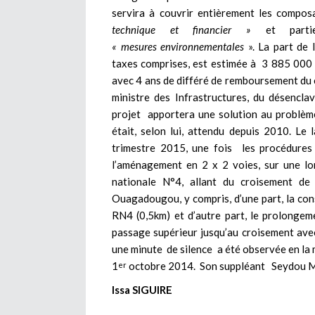
servira à couvrir entièrement les compo
technique et financier »
et partie
« mesures environnementales
». La part de 
taxes comprises, est estimée à 3 885 000 
avec 4 ans de différé de remboursement du c
ministre des Infrastructures, du désencl
projet apportera une solution au problème
était, selon lui, attendu depuis 2010. Le
trimestre 2015, une fois les procédures 
l’aménagement en 2 x 2 voies, sur une lo
nationale N°4, allant du croisement de
Ouagadougou, y compris, d’une part, la con
RN4 (0,5km) et d’autre part, le prolongem
passage supérieur jusqu’au croisement avec 
une minute de silence a été observée en la
1
octobre 2014. Son suppléant Seydou Maïg
er
Issa SIGUIRE