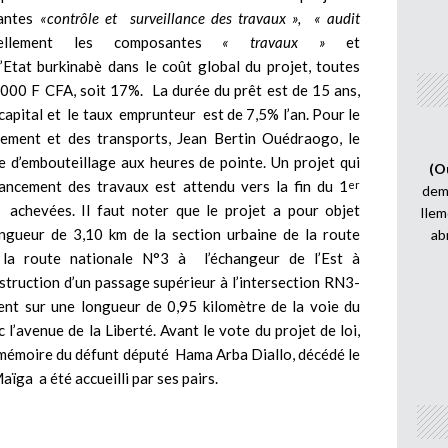
santes
«contrôle et surveillance des travaux »,
« audit
llement les composantes
« travaux »
et
l’Etat burkinabè dans le coût global du projet, toutes
000 F CFA, soit 17%. La durée du prêt est de 15 ans,
apital et le taux emprunteur est de 7,5% l’an. Pour le
avement et des transports, Jean Bertin Ouédraogo, le
 d’embouteillage aux heures de pointe. Un projet qui
(O
 lancement des travaux est attendu vers la fin du 1
er
demi
achevées. Il faut noter que le projet a pour objet
Ilem
ngueur de 3,10 km de la section urbaine de la route
ab
 la route nationale N°3 à l’échangeur de l’Est à
struction d’un passage supérieur à l’intersection RN3-
ent sur une longueur de 0,95 kilomètre de la voie du
l’avenue de la Liberté. Avant le vote du projet de loi,
 mémoire du défunt député Hama Arba Diallo, décédé le
a a été accueilli par ses pairs.