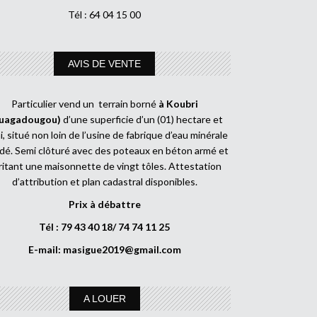
Tél : 64 04 15 00
AVIS DE VENTE
Particulier vend un terrain borné
à Koubri
uagadougou)
d’une superficie d’un (01) hectare et
, situé non loin de l’usine de fabrique d’eau minérale
dé. Semi clôturé avec des poteaux en béton armé et
ritant une maisonnette de vingt tôles. Attestation
d’attribution et plan cadastral disponibles.
Prix à débattre
Tél : 79 43 40 18/ 74 74 11 25
E-mail:
masigue2019@gmail.com
A LOUER