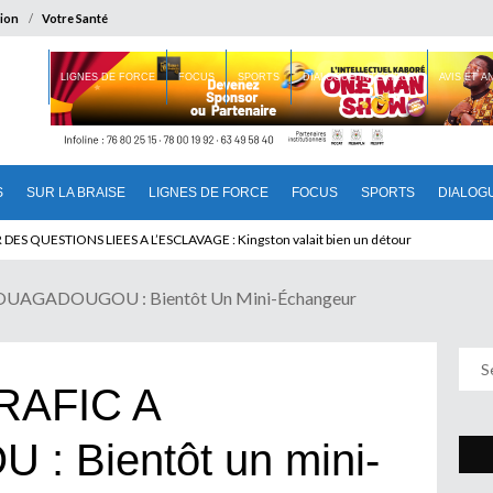
ion
Votre Santé
 BRAISE
LIGNES DE FORCE
FOCUS
SPORTS
DIALOGUE INTERIEUR
AVIS ET 
S
SUR LA BRAISE
LIGNES DE FORCE
FOCUS
SPORTS
DIALOG
T BENINOIS : Quand Patrice quitte le pouvoir sans partir !
OUAGADOUGOU : Bientôt Un Mini-Échangeur
RAFIC A
 Bientôt un mini-