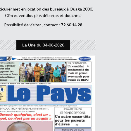
ticulier met en location
des bureaux
à Ouaga 2000.
Clim et ventilos plus débarras et douches.
Possibilité de visiter , contact :
72 60 14 28
La Une du 04-08-2026