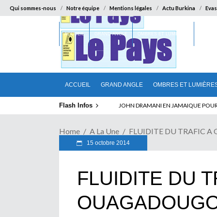
Qui sommes-nous
Notre équipe
Mentions légales
Actu Burkina
Evas
ACCUEIL
GRAND ANGLE
OMBRES ET LUMIÈRES
SUR LA
ACCUEIL
GRAND ANGLE
OMBRES ET LUMIÈRE
Flash Infos
ELECTION DE TALON A LA TETE DU SENA
Home
A La Une
FLUIDITE DU TRAFIC A 
15 octobre 2014
FLUIDITE DU T
OUAGADOUGOU :