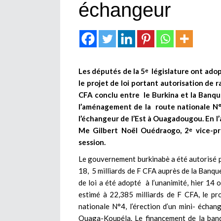
échangeur
Les députés de la 5
législature ont adop
e
le projet de loi portant autorisation de r
CFA conclu entre le Burkina et la Banq
l’aménagement de la route nationale N°4
l’échangeur de l’Est à Ouagadougou. En l
Me Gilbert Noël Ouédraogo, 2
vice-pr
e
session.
Le gouvernement burkinabè a été autorisé p
18, 5 milliards de F CFA auprès de la Banq
de loi a été adopté à l’unanimité, hier 14 
estimé à 22,385 milliards de F CFA, le pr
nationale N°4, l’érection d’un mini- échan
Ouaga-Koupéla. Le financement de la banq