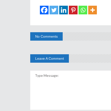
No Comments
Leave A Comment