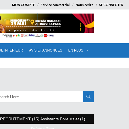
MON COMPTE
Service commercial
Nous écrire
SE CONNECTER
ANNONCES
EN PLUS
UE INTERIEUR
AVIS ET ANNONCES
EN PLUS
RECRUTEMENT (15) Assistants Foreurs et (1)
Safety officer