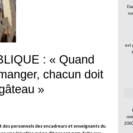
Dan
su
est
LIQUE : « Quand
 manger, chacun doit
 gâteau »
mén
2000
cat des personnels des encadreurs et enseignants du