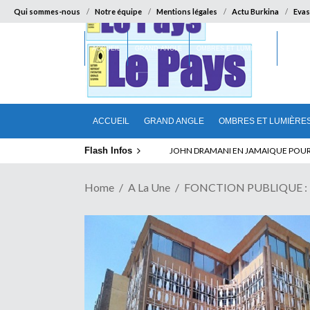
Qui sommes-nous
Notre équipe
Mentions légales
Actu Burkina
Evas
ACCUEIL
GRAND ANGLE
OMBRES ET LUMIÈRES
SUR LA
ACCUEIL
GRAND ANGLE
OMBRES ET LUMIÈRE
Flash Infos
JOHN DRAMANI EN JAMAIQUE POUR DES
Home
A La Une
FONCTION PUBLIQUE : « Qu