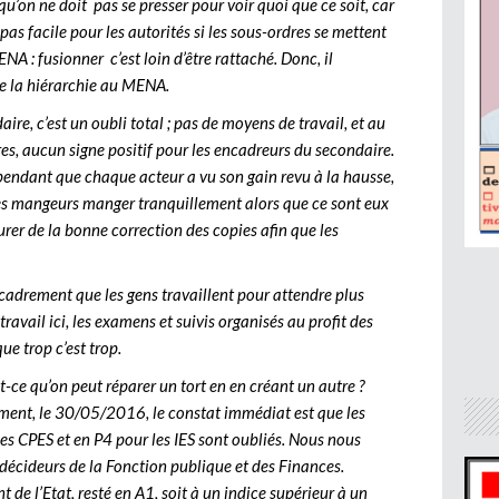
qu’on ne doit pas se presser pour voir quoi que ce soit, car
a pas facile pour les autorités si les sous-ordres se mettent
 : fusionner c’est loin d’être rattaché. Donc, il
de la hiérarchie au MENA.
re, c’est un oubli total ; pas de moyens de travail, et au
res, aucun signe positif pour les encadreurs du secondaire.
pendant que chaque acteur a vu son gain revu à la hausse,
les mangeurs manger tranquillement alors que ce sont eux
urer de la bonne correction des copies afin que les
cadrement que les gens travaillent pour attendre plus
avail ici, les examens et suivis organisés au profit des
e trop c’est trop.
-ce qu’on peut réparer un tort en en créant un autre ?
ement, le 30/05/2016, le constat immédiat est que les
s CPES et en P4 pour les IES sont oubliés. Nous nous
écideurs de la Fonction publique et des Finances.
 l’Etat, resté en A1, soit à un indice supérieur à un