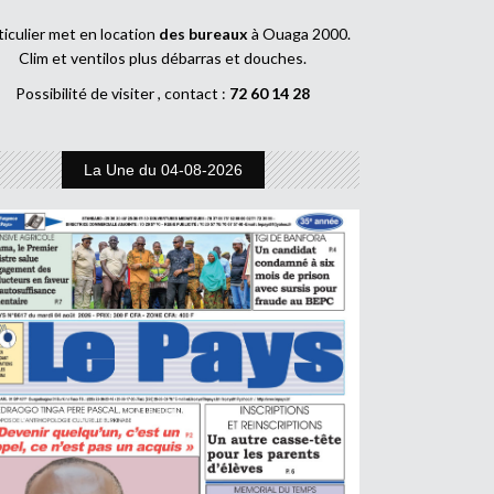
ticulier met en location
des bureaux
à Ouaga 2000.
Clim et ventilos plus débarras et douches.
Possibilité de visiter , contact :
72 60 14 28
La Une du 04-08-2026