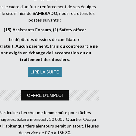
s le cadre d’un futur renforcement de ses équipes
r le site minier de
SAMBRADO
, nous recrutons les
postes suivants :
(15) Assistants Foreurs, (1) Safety officer
Le dépôt des dossiers de candidature
gratuit
.
Aucun paiement, frais ou contrepartie ne
sont exigés en échange de l’acceptation ou du
traitement des dossiers
.
LIRE LA SUITE
OFFRE D’EMPLOI
Particulier cherche une femme mûre pour tâches
agères. Salaire mensuel : 30 000 . Quartier Ouaga
. Habiter quartiers alentours serait un atout. Heures
de service de 07 h à 15h 30.