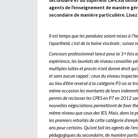
secondaire et du supérieur (SPESS) dénonc
agents de l’enseignement de manière gé
secondaire de manière particulière. Lisez
Il est temps que les pendules soient mises à l’h
l’apartheid, c’est de la haine viscérale ; suivez
Concours professionnel lancé pour la 1
fois e
re
expérience, les lauréats de niveau conseiller 
multiples luttes et procès n’ont donné droit qu
et sans aucun rappel ; ceux du niveau inspecteu
au lieu d’être reversé à la catégorie P3 où se t
même occasion les montants de leurs indemnités 
permis de reclasser les CPES en P7 en 2012 sans
nouvelles négociations permettront de fixer th
même niveau que ceux des IES. Mais, dans la pra
les premiers retraités de cette catégorie d’emplo
ans pour certains. Qu’ont fait les agents de l’
pédagogiques du secondaire, de manière particu