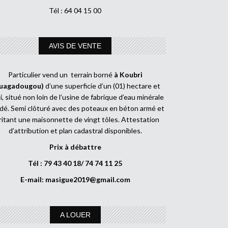
Tél : 64 04 15 00
AVIS DE VENTE
Particulier vend un terrain borné
à Koubri
uagadougou)
d’une superficie d’un (01) hectare et
, situé non loin de l’usine de fabrique d’eau minérale
dé. Semi clôturé avec des poteaux en béton armé et
ritant une maisonnette de vingt tôles. Attestation
d’attribution et plan cadastral disponibles.
Prix à débattre
Tél : 79 43 40 18/ 74 74 11 25
E-mail:
masigue2019@gmail.com
A LOUER