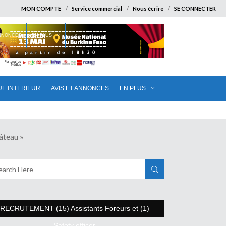
MON COMPTE
Service commercial
Nous écrire
SE CONNECTER
ANNONCES
EN PLUS
UE INTERIEUR
AVIS ET ANNONCES
EN PLUS
âteau »
RECRUTEMENT (15) Assistants Foreurs et (1)
Safety officer