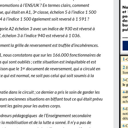
 promotions à l’ENS/UK ? En termes clairs, comment
, qui était en A1, 3
classe, échelon 5 à l’indice 1 500
e
P4 à l’indice 1 500 également soit reversé à 1 591 ?
gorie A2 échelon 3 avec un indice de 930 est réversé à
, échelon 3 à l’indice 940 est réversé à 1 036.
ement la grille de reversement est truffée d’incohérences.
 081, nous constatons que sur les 166.000 fonctionnaires de
qui sont oubliés ; cette situation est inéquitable et est
aison que le 1
document de reversement, qui a circulé en
er
e qui est normal, ne soit pas celui qui soit soumis à la
tie dans le circuit ; ce dernier a pris le soin de garder les
rs anciennes situations en biffant tout ce qui était prévu
ant les gains pour les autres corps.
cadreurs pédagogiques de l’Enseignement secondaire
la mobilisation et de la lutte a sonné. Il n’y a pas de