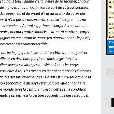
st à nous tous ; quand vient l’heure de se sacrifier, chacun
e de manger, chacun doit avoir sa part du gâteau. L’opinion
e l’apartheid et du projet d’« assassinat » du corps des
 Il n’y a pas de raison qu’on se taise ! Les premiers ne
, les premiers ! Autant supprimer le corps des encadreurs
rents concours professionnels ! L’attentat contre ce corps
gagner en remontant le temps (en repartant dans le passé)
everser : c’est vraiment terrible !
eurs pédagogiques du secondaire, l’Etat doit réorganiser
illeurs en devenant plus juste dans la gestion des
liers avec les avantages qui siéent à tous les corps
mensuelles à tous les agents en tenant compte des diplômes
cités des uns et des autres ! Ce qui est sûr, il faudra que la
ation économique du pays est favorable, que chacun tire
le monde serre la ceinture ! C’est à cette seule condition
t mettre un terme à la gestion égocentrique des ressources