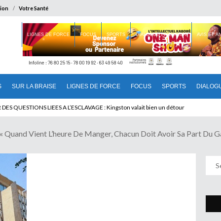
ion
Votre Santé
 BRAISE
LIGNES DE FORCE
FOCUS
SPORTS
DIALOGUE INTERIEUR
AVIS ET 
S
SUR LA BRAISE
LIGNES DE FORCE
FOCUS
SPORTS
DIALOG
 QUESTIONS LIEES A L’ESCLAVAGE : Kingston valait bien un détour
and Vient L’heure De Manger, Chacun Doit Avoir Sa Part Du G