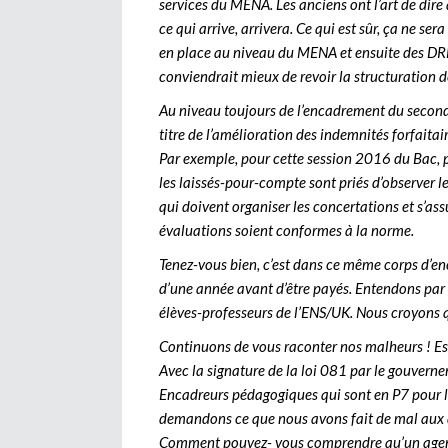
services du MENA. Les anciens ont l’art de dire 
ce qui arrive, arrivera. Ce qui est sûr, ça ne ser
en place au niveau du MENA et ensuite des DRENA
conviendrait mieux de revoir la structuration 
Au niveau toujours de l’encadrement du secondai
titre de l’amélioration des indemnités forfaitai
Par exemple, pour cette session 2016 du Bac, 
les laissés-pour-compte sont priés d’observer 
qui doivent organiser les concertations et s’ass
évaluations soient conformes à la norme.
Tenez-vous bien, c’est dans ce même corps d’en
d’une année avant d’être payés. Entendons par tr
élèves-professeurs de l’ENS/UK. Nous croyons qu
Continuons de vous raconter nos malheurs ! Est
Avec la signature de la loi 081 par le gouvern
Encadreurs pédagogiques qui sont en P7 pour le
demandons ce que nous avons fait de mal aux d
Comment pouvez- vous comprendre qu’un agent de