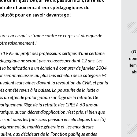
e une injustice qui ne dit pas son nom, faite aux
nérale et aux encadreurs pédagogiques du
 plutôt pour en savoir davantage !
eure, car ce qui se trame contre ce corps est plus que de
 notre raisonnement !
(O
n 1995 au profit des professeurs certifiés d’une certaine
demi
pédagogique ne seront pas reclassés pendant 12 ans. Les
Ilem
’à la bonification d’un échelon à compter de janvier 2004
ab
r seront reclassés au plus bas échelon de la catégorie P4
rouvaient leurs aînés d’avant la révolution du CNR, et par la
ont été revus à la baisse. La poursuite de la lutte a
 un effet de prolongation sur l’âge de la retraite. De
éoriquement l’âge de la retraite des CPES à 63 ans au
tique, aucun décret d’application n’est pris, si bien que
i sont dans les faits sans pension et cela depuis trois (3)
enseignement de manière générale et les encadreurs
lière, aux décideurs de la Fonction publique et des