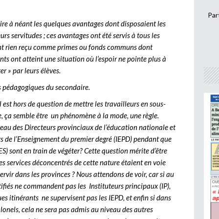
Par
ire à néant les quelques avantages dont disposaient les
s servitudes ; ces avantages ont été servis à tous les
n’ont rien reçu comme primes ou fonds communs dont
ts ont atteint une situation où l’espoir ne pointe plus à
ter » par leurs élèves.
s pédagogiques du secondaire.
 est hors de question de mettre les travailleurs en sous-
, ça semble être un phénomène à la mode, une règle.
u des Directeurs provinciaux de l’éducation nationale et
s de l’Enseignement du premier degré (IEPD) pendant que
S) sont en train de végéter? Cette question mérite d’être
es services déconcentrés de cette nature étaient en voie
servir dans les provinces ? Nous attendons de voir, car si au
tifiés ne commandent pas les Instituteurs principaux (IP),
es itinérants ne supervisent pas les IEPD, et enfin si dans
lonels, cela ne sera pas admis au niveau des autres