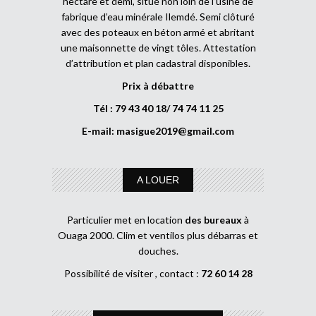
hectare et demi, situé non loin de l’usine de
fabrique d’eau minérale Ilemdé. Semi clôturé
avec des poteaux en béton armé et abritant
une maisonnette de vingt tôles. Attestation
d’attribution et plan cadastral disponibles.
Prix à débattre
Tél : 79 43 40 18/ 74 74 11 25
E-mail:
masigue2019@gmail.com
A LOUER
Particulier met en location
des bureaux
à
Ouaga 2000. Clim et ventilos plus débarras et
douches.
Possibilité de visiter , contact :
72 60 14 28