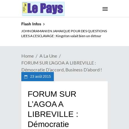
Flash Infos
ELECTION DE TALON A LA TETE DU SENAT BENINOIS :
Quand Patrice quitte le pouvoir sans partir !
Home
A La Une
FORUM SUR L’AGOA A LIBREVILLE :
Démocratie D’accord, Business D’abord !
23 août 2015
FORUM SUR
L’AGOA A
LIBREVILLE :
Démocratie