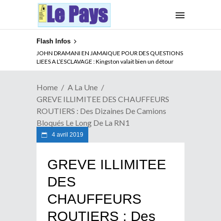
Flash Infos
ABSENCE PROLONGEE DE PAUL BIYA DU CAMEROUN :
JOHN DRAMANI EN JAMAIQUE POUR DES QUESTIONS
Qui pilote le Cameroun ?
LIEES A L’ESCLAVAGE : Kingston valait bien un détour
Home
A La Une
GREVE ILLIMITEE DES CHAUFFEURS
ROUTIERS : Des Dizaines De Camions
Bloqués Le Long De La RN1
4 avril 2019
GREVE ILLIMITEE
DES
CHAUFFEURS
ROUTIERS : Des