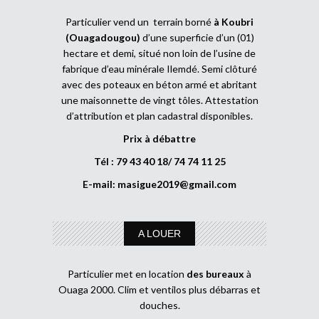
Particulier vend un terrain borné
à Koubri
(Ouagadougou)
d’une superficie d’un (01)
hectare et demi, situé non loin de l’usine de
fabrique d’eau minérale Ilemdé. Semi clôturé
avec des poteaux en béton armé et abritant
une maisonnette de vingt tôles. Attestation
d’attribution et plan cadastral disponibles.
Prix à débattre
Tél : 79 43 40 18/ 74 74 11 25
E-mail:
masigue2019@gmail.com
A LOUER
Particulier met en location
des bureaux
à
Ouaga 2000. Clim et ventilos plus débarras et
douches.