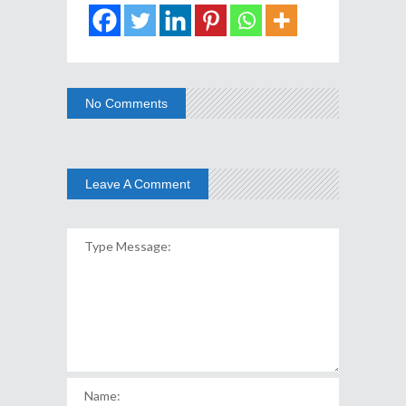
No Comments
Leave A Comment