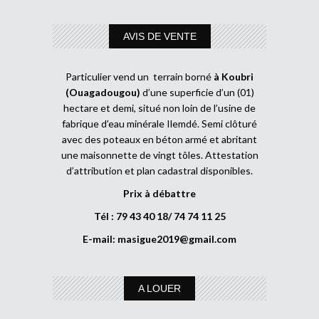
AVIS DE VENTE
Particulier vend un terrain borné
à Koubri
(Ouagadougou)
d’une superficie d’un (01)
hectare et demi, situé non loin de l’usine de
fabrique d’eau minérale Ilemdé. Semi clôturé
avec des poteaux en béton armé et abritant
une maisonnette de vingt tôles. Attestation
d’attribution et plan cadastral disponibles.
Prix à débattre
Tél : 79 43 40 18/ 74 74 11 25
E-mail:
masigue2019@gmail.com
A LOUER