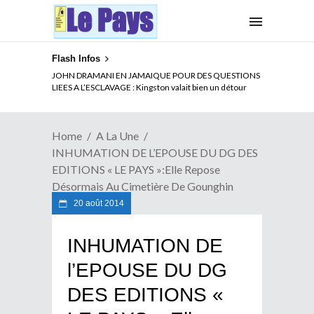
Flash Infos
ELECTION DE TALON A LA TETE DU SENAT BENINOIS :
Quand Patrice quitte le pouvoir sans partir !
Home
A La Une
INHUMATION DE L’EPOUSE DU DG DES
EDITIONS « LE PAYS »:Elle Repose
Désormais Au Cimetière De Gounghin
20 août 2014
INHUMATION DE
l’EPOUSE DU DG
DES EDITIONS «