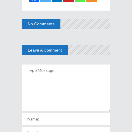
No Comments
Leave A Comment