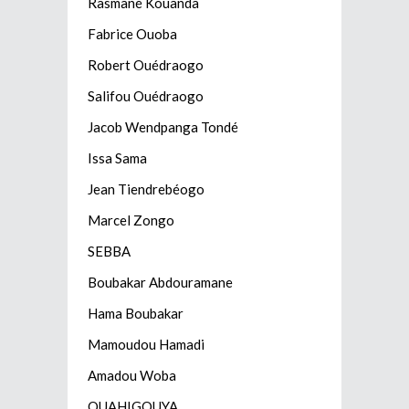
Rasmané Kouanda
Fabrice Ouoba
Robert Ouédraogo
Salifou Ouédraogo
Jacob Wendpanga Tondé
Issa Sama
Jean Tiendrebéogo
Marcel Zongo
SEBBA
Boubakar Abdouramane
Hama Boubakar
Mamoudou Hamadi
Amadou Woba
OUAHIGOUYA