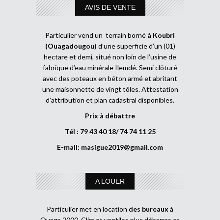
AVIS DE VENTE
Particulier vend un terrain borné
à Koubri
(Ouagadougou)
d’une superficie d’un (01)
hectare et demi, situé non loin de l’usine de
fabrique d’eau minérale Ilemdé. Semi clôturé
avec des poteaux en béton armé et abritant
une maisonnette de vingt tôles. Attestation
d’attribution et plan cadastral disponibles.
Prix à débattre
Tél : 79 43 40 18/ 74 74 11 25
E-mail:
masigue2019@gmail.com
A LOUER
Particulier met en location
des bureaux
à
Ouaga 2000. Clim et ventilos plus débarras et