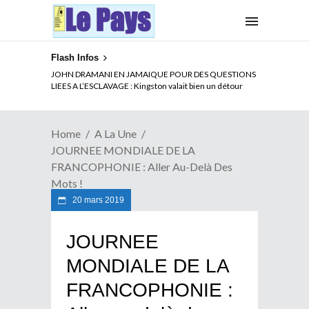
Flash Infos
ELECTION DE TALON A LA TETE DU SENAT BENINOIS :
JOHN DRAMANI EN JAMAIQUE POUR DES QUESTIONS
Quand Patrice quitte le pouvoir sans partir !
LIEES A L’ESCLAVAGE : Kingston valait bien un détour
Home
A La Une
JOURNEE MONDIALE DE LA
FRANCOPHONIE : Aller Au-Delà Des
Mots !
20 mars 2019
JOURNEE
MONDIALE DE LA
FRANCOPHONIE :